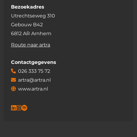
Bezoekadres
Utrechtseweg 310
Gebouw B42
6812 AR Arnhem
Route naar artra
Contactgegevens
026 333 75 72
artra@artra.nl
www.artra.nl