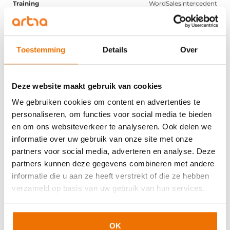
WordSalesintercedent
Beschikbaar
Lees meer
Toestemming
Details
Over
10-09-2026
Deze website maakt gebruik van cookies
We gebruiken cookies om content en advertenties te
Utrecht
personaliseren, om functies voor social media te bieden
Collective Labour Agreement and Regulations in the
en om ons websiteverkeer te analyseren. Ook delen we
Netherlands
informatie over uw gebruik van onze site met onze
partners voor social media, adverteren en analyse. Deze
Beschikbaar
partners kunnen deze gegevens combineren met andere
informatie die u aan ze heeft verstrekt of die ze hebben
Lees meer
verzameld op basis van uw gebruik van hun services.
10-09-2026
OK