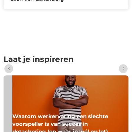
Laat je inspireren
Waarom werkervaring een slechte
voorspeller is van succes in
detachering (en waar je wél op let)