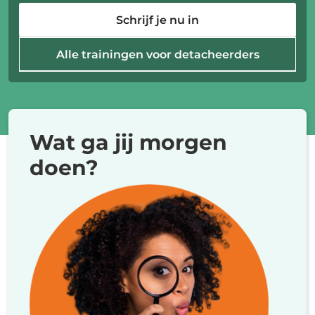
Schrijf je nu in
Schrijf je nu in
Schrijf je nu in
Schrijf je nu in
Alle trainingen voor detacheerders
Alle trainingen voor recruiters
Alle trainingen voor uitzenders
Alle trainingen voor HR-professionals
Wat ga jij morgen
doen?