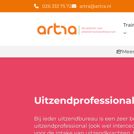
026 333 75 72
artra@artra.nl
Trai
Meer
Uitzendprofessiona
Bij ieder uitzendbureau is een zeer 
uitzendprofessional (ook wel interc
voor de intake van uitzendkrachten, 