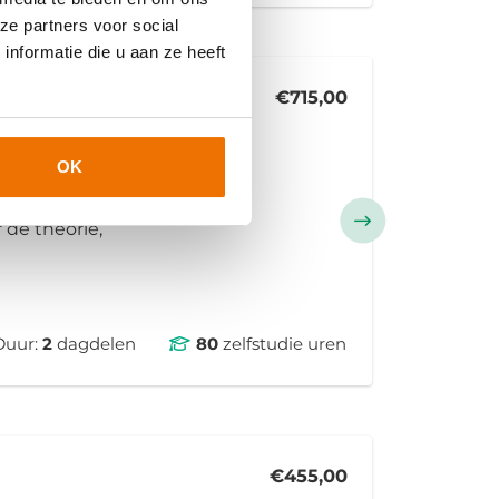
ze partners voor social
nformatie die u aan ze heeft
€715,00
ing
OK
p tot
 In deze e-
 de theorie,
Duur:
2
dagdelen
80
zelfstudie uren
€455,00