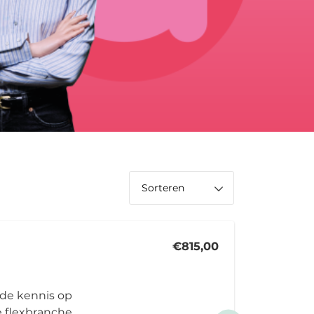
€815,00
nde kennis op
e flexbranche.