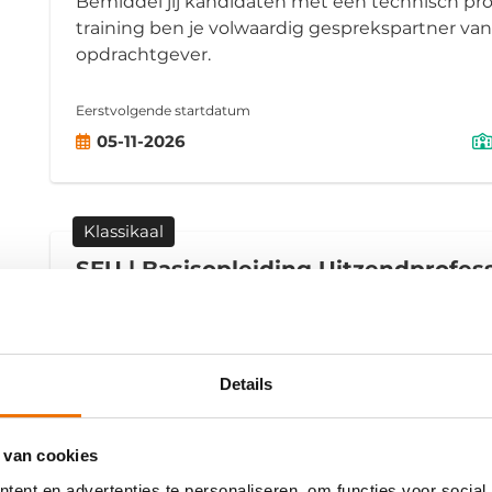
Bemiddel jij kandidaten met een technisch pro
training ben je volwaardig gesprekspartner va
opdrachtgever.
Eerstvolgende startdatum
05-11-2026
Klassikaal
SEU | Basisopleiding Uitzendprofes
De Basisopleiding Uitzendprofessional bereidt 
SEU-examen. Je krijgt inzicht in relevante wet
administratieve procedures en ontwikkelt je 
Details
intercedent.
 van cookies
ent en advertenties te personaliseren, om functies voor social