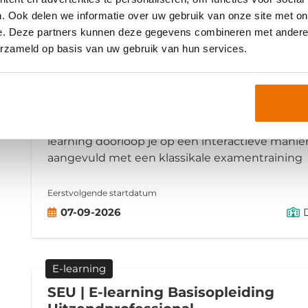
. Ook delen we informatie over uw gebruik van onze site met on
e. Deze partners kunnen deze gegevens combineren met andere i
E-learning
erzameld op basis van uw gebruik van hun services.
SEU | E-learning Basisopleiding
Uitzendprofessional + examentrain
De Basisopleiding Uitzendprofessional leidt je o
vakbekwaam uitzendprofessional (intercedent).
learning doorloop je op een interactieve manier
aangevuld met een klassikale examentraining
Eerstvolgende startdatum
07-09-2026
E-learning
SEU | E-learning Basisopleiding