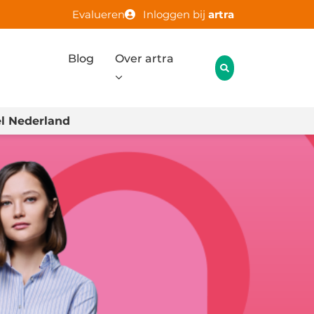
Evalueren
Inloggen bij
artra
Blog
Over artra
l Nederland