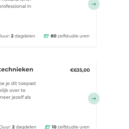
professional in
Duur:
2
dagdelen
80
zelfstudie uren
stechnieken
€635,00
e je dit toepast
lijk over te
eer jezelf als
Duur:
2
dagdelen
10
zelfstudie uren