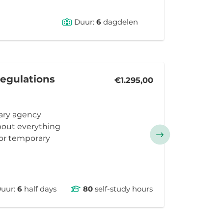
Duur:
6
dagdelen
egulations
€1.295,00
ary agency
about everything
for temporary
uur:
6
half days
80
self-study hours