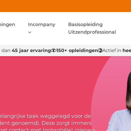
ningen
Incompany
Basisopleiding
Uitzendprofessional
 dan
45 jaar ervaring
150+ opleidingen
Actief in
hee
l
belangrijke taak weggelegd voor de
edent genoemd). Deze zorgt immers
het contact met (potentiële) inleners