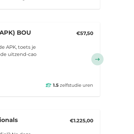
(APK) BOU
€57,50
e APK, toets je
 de uitzend-cao
1.5
zelfstudie uren
ionals
€1.225,00