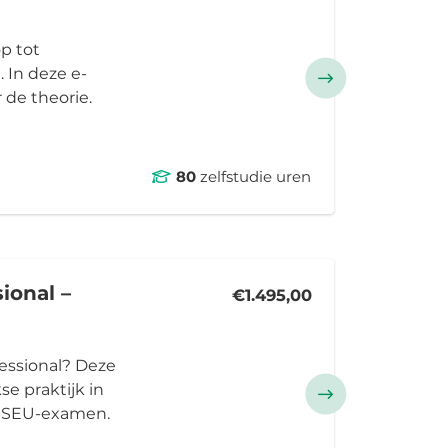
p tot
 In deze e-
 de theorie.
80
zelfstudie uren
ional –
€1.495,00
fessional? Deze
se praktijk in
et SEU-examen.