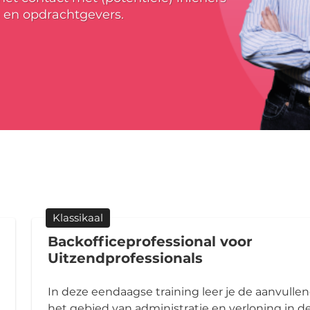
 en opdrachtgevers.
Klassikaal
Backofficeprofessional voor
Uitzendprofessionals
In deze eendaagse training leer je de aanvulle
het gebied van administratie en verloning in d