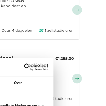
fiel? Na deze
n kandidaat en
Duur:
4
dagdelen
1
zelfstudie uren
sional
€1.255,00
je voor op het
geving en
tot vakbekwaam
Over
Duur:
6
dagdelen
80
zelfstudie uren
 media te bieden en om ons