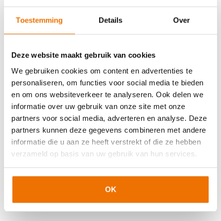
Onboarding deel 3
Toestemming
Details
Over
Nederlandse taaltest en taaltoets
Toets uitzendvak
Deze website maakt gebruik van cookies
Toets primaire proces
We gebruiken cookies om content en advertenties te
personaliseren, om functies voor social media te bieden
en om ons websiteverkeer te analyseren. Ook delen we
Cursusdata
informatie over uw gebruik van onze site met onze
partners voor social media, adverteren en analyse. Deze
Startdatum
Locaties
Tijden
Data
07-09-2026
partners kunnen deze gegevens combineren met andere
informatie die u aan ze heeft verstrekt of die ze hebben
verzameld op basis van uw gebruik van hun services.
Beschikbaar
OK
Inschrijven