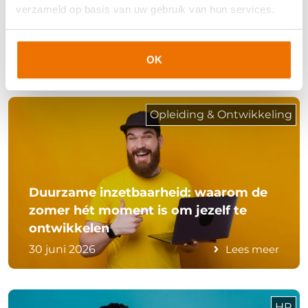
verzameld op basis van uw gebruik van hun services.
Kennisoverdracht zonder stress: zo
houd je opdrachten draaiende
1 juli 2026
Lees meer
OK
Opleiding & Ontwikkeling
Duurzame inzetbaarheid: waarom de
zomer hét moment is om jezelf te
ontwikkelen
30 juni 2026
Lees meer
HR