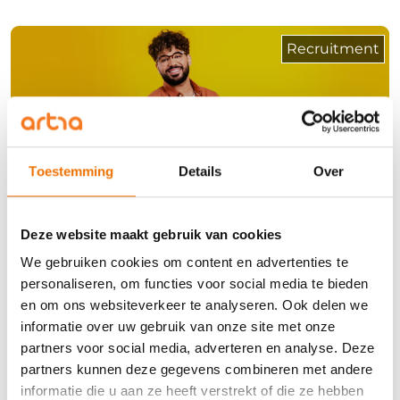
Recruitment
Slim interviewen op leervermogen: zo
Toestemming
Details
Over
ontdek je kandidaten die blijven
groeien
6 juli 2026
Lees meer
Deze website maakt gebruik van cookies
We gebruiken cookies om content en advertenties te
personaliseren, om functies voor social media te bieden
Detachering
en om ons websiteverkeer te analyseren. Ook delen we
informatie over uw gebruik van onze site met onze
partners voor social media, adverteren en analyse. Deze
partners kunnen deze gegevens combineren met andere
informatie die u aan ze heeft verstrekt of die ze hebben