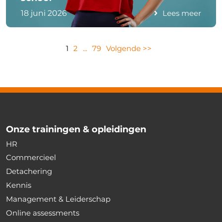
18 juni 2026
Lees meer
1
2
...
79
Volgende >>
Onze trainingen & opleidingen
HR
Commercieel
Detachering
Kennis
Management & Leiderschap
Online assessments