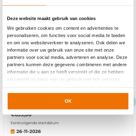
€665,00
Duur:
2
dagdelen
Deze website maakt gebruik van cookies
8
zelfstudie uren
We gebruiken cookies om content en advertenties te
personaliseren, om functies voor social media te bieden
en om ons websiteverkeer te analyseren. Ook delen we
Klassikaal
informatie over uw gebruik van onze site met onze
Interviewtechnieken
partners voor social media, adverteren en analyse. Deze
partners kunnen deze gegevens combineren met andere
Als arbeidsmarktprofessional moet je over
informatie die u aan ze heeft verstrekt of die ze hebben
goede interviewtechnieken beschikken. Zo
verzameld op basis van uw gebruik van hun services.
ben je in staat om sneller vaardigheden van
een kandidaat te achterhalen en kun je een
goede match maken.
OK
€635,00
Eerstvolgende startdatum
26-11-2026