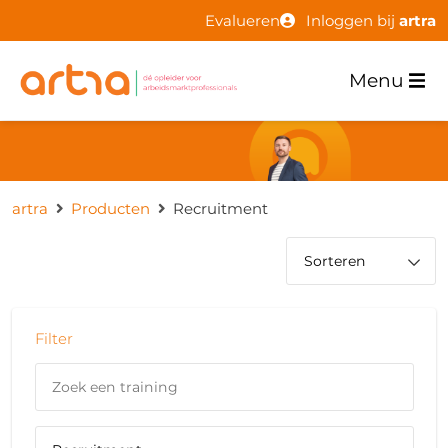
Evalueren
Inloggen bij
artra
Menu
artra
Producten
Recruitment
Filter