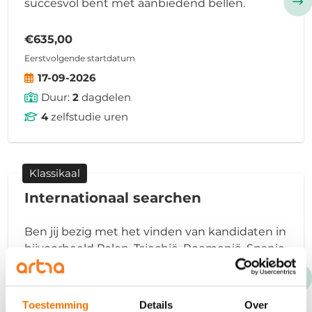
succesvol bent met aanbiedend bellen.
€635,00
Eerstvolgende startdatum
17-09-2026
Duur:
2
dagdelen
4
zelfstudie uren
Klassikaal
Internationaal searchen
Ben jij bezig met het vinden van kandidaten in
bijvoorbeeld Polen, Tsjechië, Roemenië, Spanje
of Portugal? Zorg dan dat je meer inzicht krijgt
in het internationale searching proces.
Toestemming
Details
Over