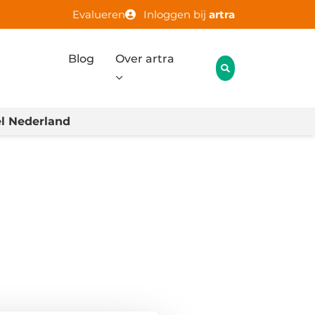
Evalueren
Inloggen bij
artra
Blog
Over artra
l Nederland