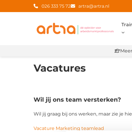
026 333 75 72
artra@artra.nl
Trai
Meer
Vacatures
Wil jij ons team versterken?
Wil jij graag bij ons werken, maar zie je 
Vacature Marketing teamlead