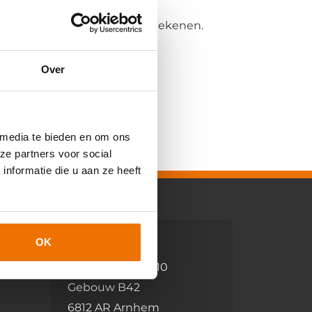
nnen we iets voor elkaar betekenen.
Over
 media te bieden en om ons
ze partners voor social
nformatie die u aan ze heeft
OK
Bezoekadres
Utrechtseweg 310
Gebouw B42
6812 AR Arnhem