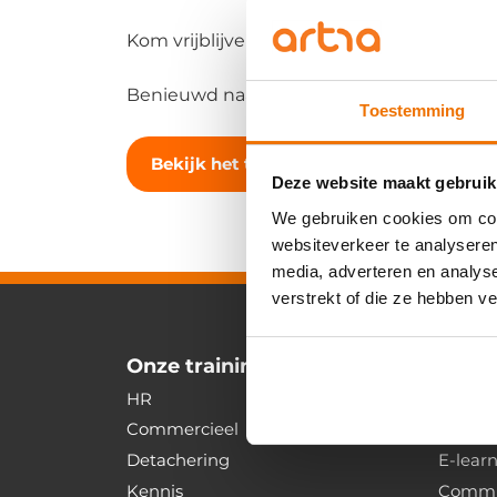
Kom vrijblijvend een kop koffie drinken of
Benieuwd naar het team waar je in kan 
Toestemming
Bekijk het team
Deze website maakt gebruik
We gebruiken cookies om cont
websiteverkeer te analyseren
media, adverteren en analys
verstrekt of die ze hebben v
Onze trainingen & opleidingen
HR
Backoff
Commercieel
Recrui
Detachering
E-lear
Kennis
Commu