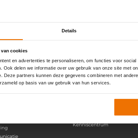
 stuur je cv en motivatie naar
artra@artra.nl
wie weet ku
komen te werken?
Details
 van cookies
ent en advertenties te personaliseren, om functies voor social
. Ook delen we informatie over uw gebruik van onze site met on
e. Deze partners kunnen deze gegevens combineren met andere i
erzameld op basis van uw gebruik van hun services.
Over artra
iceprofessional
Over artra
Contact & Advies
tment
Het team
Kenniscentrum
ning
nicatie