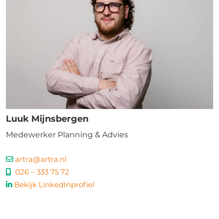
Luuk Mijnsbergen
Medewerker Planning & Advies
artra@artra.nl
026 – 333 75 72
Bekijk LinkedInprofiel