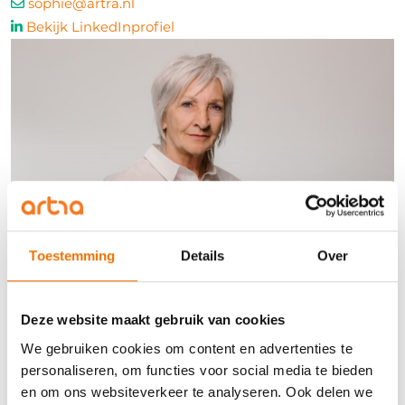
sophie@artra.nl
Bekijk LinkedInprofiel
Toestemming
Details
Over
Willy de Kreij
Deze website maakt gebruik van cookies
Research, Learning & Development Professional
We gebruiken cookies om content en advertenties te
personaliseren, om functies voor social media te bieden
willy@artra.nl
en om ons websiteverkeer te analyseren. Ook delen we