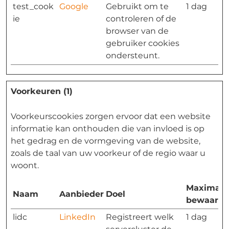
test_cook
Google
Gebruikt om te
1 dag
ie
controleren of de
browser van de
gebruiker cookies
ondersteunt.
Voorkeuren (1)
Voorkeurscookies zorgen ervoor dat een website
informatie kan onthouden die van invloed is op
het gedrag en de vormgeving van de website,
zoals de taal van uw voorkeur of de regio waar u
woont.
Maximale
Naam
Aanbieder
Doel
bewaarte
lidc
LinkedIn
Registreert welk
1 dag