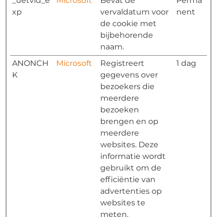
_uetvid_e
Microsoft
Bevat de
Perma
xp
vervaldatum voor
nent
de cookie met
bijbehorende
naam.
ANONCH
Microsoft
Registreert
1 dag
K
gegevens over
bezoekers die
meerdere
bezoeken
brengen en op
meerdere
websites. Deze
informatie wordt
gebruikt om de
efficiëntie van
advertenties op
websites te
meten.