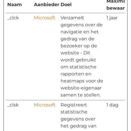
Maximale
Naam
Aanbieder
Doel
bewaarte
_clck
Microsoft
Verzamelt
1 jaar
gegevens over de
navigatie en het
gedrag van de
bezoeker op de
website - Dit
wordt gebruikt
om statistische
rapporten en
heatmaps voor de
website-eigenaar
samen te stellen.
_clsk
Microsoft
Registreert
1 dag
statistische
gegevens over
het gedrag van