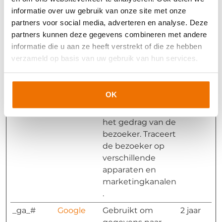
zoals realtime
informatie over uw gebruik van onze site met onze
bieden van
partners voor social media, adverteren en analyse. Deze
externe
partners kunnen deze gegevens combineren met andere
adverteerders.
informatie die u aan ze heeft verstrekt of die ze hebben
verzameld op basis van uw gebruik van hun services.
_ga
Google
Gebruikt om
2 jaar
gegevens naar
Google Analytics
OK
te verzenden over
het apparaat en
het gedrag van de
bezoeker. Traceert
de bezoeker op
verschillende
apparaten en
marketingkanalen
.
_ga_#
Google
Gebruikt om
2 jaar