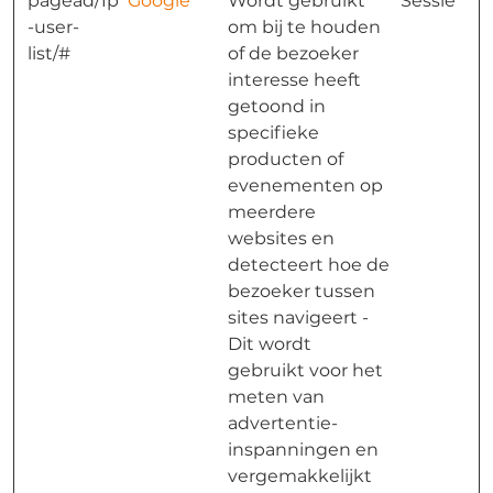
pagead/1p
Google
Wordt gebruikt
Sessie
-user-
om bij te houden
list/#
of de bezoeker
interesse heeft
getoond in
specifieke
producten of
evenementen op
meerdere
websites en
detecteert hoe de
bezoeker tussen
sites navigeert -
Dit wordt
gebruikt voor het
meten van
advertentie-
inspanningen en
vergemakkelijkt