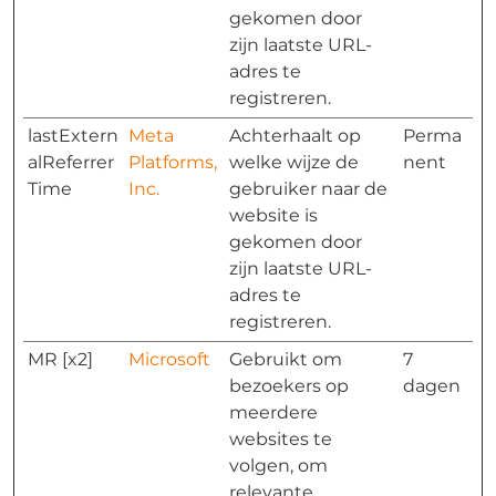
gekomen door
zijn laatste URL-
adres te
registreren.
lastExtern
Meta
Achterhaalt op
Perma
alReferrer
Platforms,
welke wijze de
nent
Time
Inc.
gebruiker naar de
website is
gekomen door
zijn laatste URL-
adres te
registreren.
MR [x2]
Microsoft
Gebruikt om
7
bezoekers op
dagen
meerdere
websites te
volgen, om
relevante