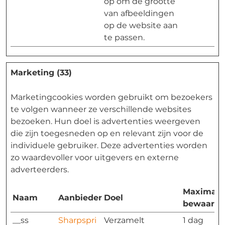
op om de grootte
van afbeeldingen
op de website aan
te passen.
Marketing (33)
Marketingcookies worden gebruikt om bezoekers
te volgen wanneer ze verschillende websites
bezoeken. Hun doel is advertenties weergeven
die zijn toegesneden op en relevant zijn voor de
individuele gebruiker. Deze advertenties worden
zo waardevoller voor uitgevers en externe
adverteerders.
Maximale
Naam
Aanbieder
Doel
bewaarte
__ss
Sharpspri
Verzamelt
1 dag