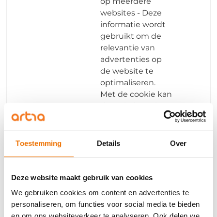
op meerdere
websites - Deze
informatie wordt
gebruikt om de
relevantie van
advertenties op
de website te
optimaliseren.
Met de cookie kan
de website ook
bepalen hoe de
bezoeker de
website heeft
Toestemming
Details
Over
bezocht.
_fbp
Meta
Gebruikt door
3
Deze website maakt gebruik van cookies
Platforms,
Facebook om een
maand
Inc.
reeks
en
We gebruiken cookies om content en advertenties te
advertentieprodu
personaliseren, om functies voor social media te bieden
cten te leveren,
en om ons websiteverkeer te analyseren. Ook delen we