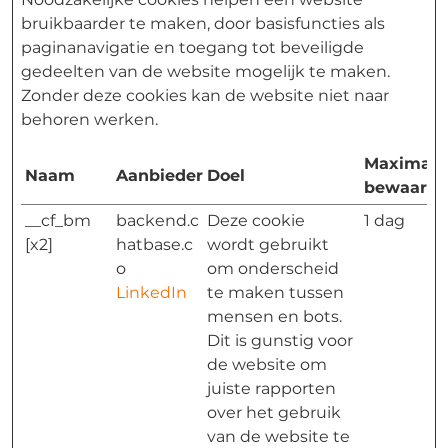
bruikbaarder te maken, door basisfuncties als
paginanavigatie en toegang tot beveiligde
gedeelten van de website mogelijk te maken.
Zonder deze cookies kan de website niet naar
behoren werken.
Maximale
Naam
Aanbieder
Doel
bewaarte
__cf_bm
backend.c
Deze cookie
1 dag
[x2]
hatbase.c
wordt gebruikt
o
om onderscheid
LinkedIn
te maken tussen
mensen en bots.
Dit is gunstig voor
de website om
juiste rapporten
over het gebruik
van de website te