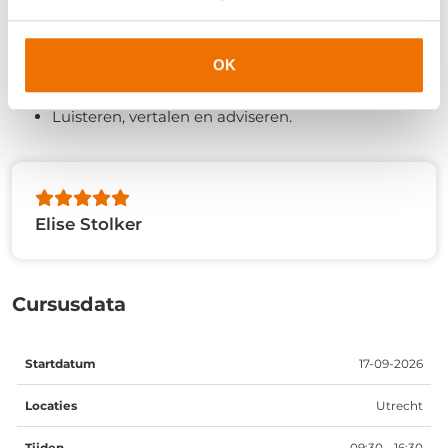
Verschillende stappen van aanbiedend bellen;
Bezwaren bij aanbiedend bellen weerleggen;
Herkennen van usp’s van een kandidaat;
OK
Een kandidaat overtuigend presenteren;
Luisteren, vertalen en adviseren.
Elise Stolker
Cursusdata
Startdatum
Locaties
Tijden
Data
17-09-2026
Utrecht
09:30 - 16:30