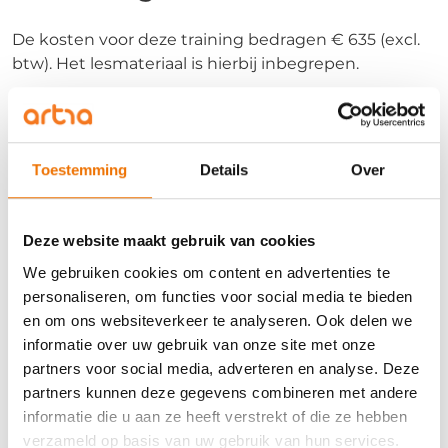
De kosten voor deze training bedragen € 635 (excl.
btw). Het lesmateriaal is hierbij inbegrepen.
Na afronding van deze training ontvang je een
bewijs van deelname
.
Toestemming
Details
Over
Inhoud
Deze website maakt gebruik van cookies
De onderwerpen die tijdens de training Vacature
We gebruiken cookies om content en advertenties te
intake en aanbiedend bellen o.a. aan bod komen
personaliseren, om functies voor social media te bieden
zijn:
en om ons websiteverkeer te analyseren. Ook delen we
informatie over uw gebruik van onze site met onze
Telefonisch maken van opvolging- en proces-
partners voor social media, adverteren en analyse. Deze
afspraken;
partners kunnen deze gegevens combineren met andere
Belang van een vacature-intake;
informatie die u aan ze heeft verstrekt of die ze hebben
Hoe je zorgt voor een succesvolle vacature-intake;
verzameld op basis van uw gebruik van hun services.