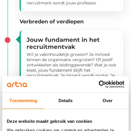
recruitment wordt jouw professie.
Verbreden of verdiepen
Jouw fundament in het
recruitmentvak
Wil je vakinhoudelijk groeien? Je invloed
binnen de organisatie vergroten? Of jezelf
ontwikkelen als leidinggevende? Wat je ook
kiest, jouw fundament blijft het
recruitmentvak. Je impact wordt groter. Je
verbindt recruitment aan strategie,
commerciële doelstellingen en
organisatieontwikkeling. Misschien begeleid
je straks collega’s die dezelfde reis maken.
Toestemming
Details
Over
Recruitment kent meerdere routes en elke
route vraagt om vakmanschap.
Bekijk het
aanbod
waarmee je jouw ontwikkeling als
recruiter verdiept of ontdek
hoe je jouw
Deze website maakt gebruik van cookies
volgende stap zet in leiderschap
.
We gebruiken cookies om content en advertenties te