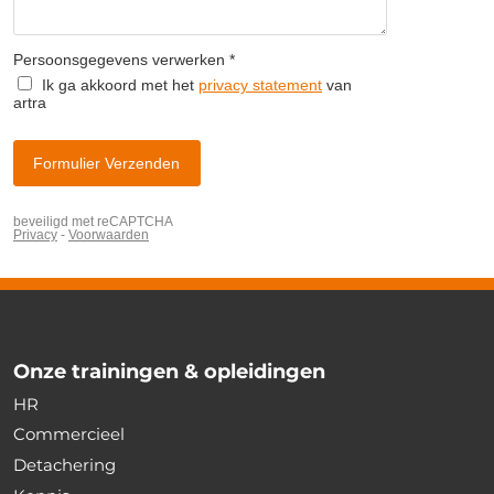
Onze trainingen & opleidingen
HR
Commercieel
Detachering