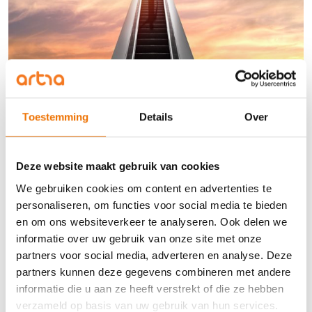
Vestigingsmanagement
Toestemming
Details
Over
Krijg als (aankomend) vestigingsmanager de
handvatten om jouw vestiging en team naar een
hoger niveau te tillen.
Deze website maakt gebruik van cookies
8
dagdelen
We gebruiken cookies om content en advertenties te
28
zelfstudie uren
personaliseren, om functies voor social media te bieden
en om ons websiteverkeer te analyseren. Ook delen we
informatie over uw gebruik van onze site met onze
partners voor social media, adverteren en analyse. Deze
Meer informatie
partners kunnen deze gegevens combineren met andere
informatie die u aan ze heeft verstrekt of die ze hebben
verzameld op basis van uw gebruik van hun services.