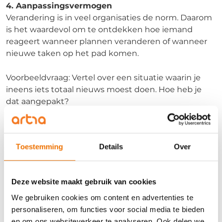
4. Aanpassingsvermogen
Verandering is in veel organisaties de norm. Daarom
is het waardevol om te ontdekken hoe iemand
reageert wanneer plannen veranderen of wanneer
nieuwe taken op het pad komen.
Voorbeeldvraag: Vertel over een situatie waarin je
ineens iets totaal nieuws moest doen. Hoe heb je
dat aangepakt?
Waar let je op?
Toestemming
Details
Over
Blijft iemand rustig tijdens verandering?
Zoekt de kandidaat actief naar oplossingen?
Is er sprake van initiatief?
Deze website maakt gebruik van cookies
5. Doorzettingsvermogen
We gebruiken cookies om content en advertenties te
Leren gaat zelden zonder fouten of tegenslagen.
personaliseren, om functies voor social media te bieden
Juist de manier waarop iemand daarmee omgaat,
en om ons websiteverkeer te analyseren. Ook delen we