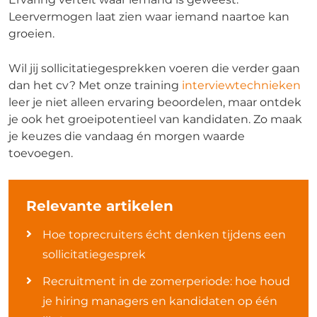
Leervermogen laat zien waar iemand naartoe kan
groeien.
Wil jij sollicitatiegesprekken voeren die verder gaan
dan het cv? Met onze training
interviewtechnieken
leer je niet alleen ervaring beoordelen, maar ontdek
je ook het groeipotentieel van kandidaten. Zo maak
je keuzes die vandaag én morgen waarde
toevoegen.
Relevante artikelen
Hoe toprecruiters écht denken tijdens een
sollicitatiegesprek
Recruitment in de zomerperiode: hoe houd
je hiring managers en kandidaten op één