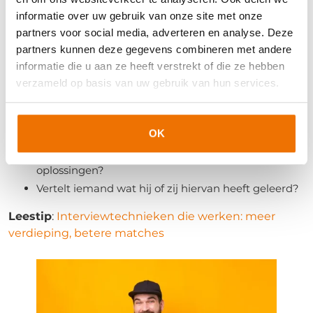
zegt veel over het leervermogen.
informatie over uw gebruik van onze site met onze
partners voor social media, adverteren en analyse. Deze
Voorbeeldvraag: Wanneer lukte iets eerst helemaal
partners kunnen deze gegevens combineren met andere
niet? Hoe heb je dat uiteindelijk opgelost?
informatie die u aan ze heeft verstrekt of die ze hebben
verzameld op basis van uw gebruik van hun services.
Waar let je op?
Geeft iemand niet te snel op?
OK
Zoekt de kandidaat actief hulp of nieuwe
oplossingen?
Vertelt iemand wat hij of zij hiervan heeft geleerd?
Leestip
:
Interviewtechnieken die werken: meer
verdieping, betere matches