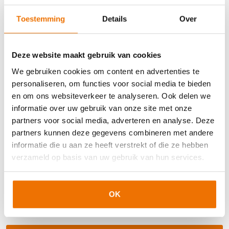
Toestemming
Details
Over
Deze website maakt gebruik van cookies
We gebruiken cookies om content en advertenties te
E-learning: Preventie en omgaan met
verzuim
personaliseren, om functies voor social media te bieden
(regulier)
en om ons websiteverkeer te analyseren. Ook delen we
informatie over uw gebruik van onze site met onze
In deze e-learning maak je kennis met alle relevante
partners voor social media, adverteren en analyse. Deze
wet- en regelgeving rondom ziekteverzuim.
partners kunnen deze gegevens combineren met andere
informatie die u aan ze heeft verstrekt of die ze hebben
verzameld op basis van uw gebruik van hun services.
4
zelfstudie uren
OK