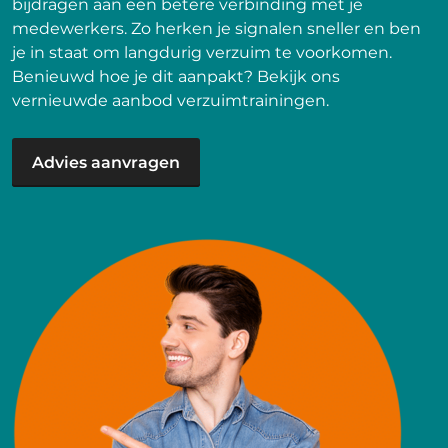
bijdragen aan een betere verbinding met je
medewerkers. Zo herken je signalen sneller en ben
je in staat om langdurig verzuim te voorkomen.
Benieuwd hoe je dit aanpakt? Bekijk ons
vernieuwde aanbod verzuimtrainingen.
Advies aanvragen