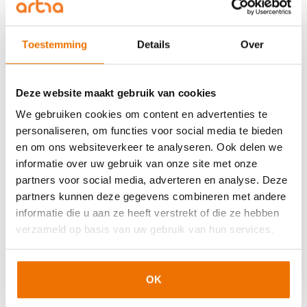
opfristraining.
De Stichting Normering Arbeid (
SNA
) heeft 6 PE-
Toestemming
Details
Over
punten toegekend aan deze training.
Deze website maakt gebruik van cookies
Inhoud
We gebruiken cookies om content en advertenties te
Onderwerpen:
personaliseren, om functies voor social media te bieden
en om ons websiteverkeer te analyseren. Ook delen we
ABU / NBBU cao met meest recente wijzigingen;
informatie over uw gebruik van onze site met onze
Fasensysteem en fasentelling;
partners voor social media, adverteren en analyse. Deze
Uitzendovereenkomst: met en zonder
partners kunnen deze gegevens combineren met andere
uitzendbeding;
informatie die u aan ze heeft verstrekt of die ze hebben
Opvolgend werkgeverschap;
verzameld op basis van uw gebruik van hun services.
Arbeidsrecht, WAB en WTVA: ketenregeling en
onderbreking, oproepovereenkomst,
OK
payrollovereenkomst, aanzegtermijn,
opzegtermijn, onvoorspelbaar arbeidspatroon en