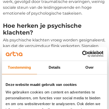
werk, gevolgd door traumatische ervaringen, weinig
sociale steun van de leidinggevende en hoge
emotionele of psychologische taakeisen.
Hoe herken je psychische
klachten?
Als psychische klachten vroeg worden gesignaleerd,
kan dat de verzuimduur flink verkorten. Signalen
voor psychische problemen kunnen zijn:
Vermoeidheid
Toestemming
Details
Over
Een lagere productiviteit
Cynischer over het werk
Vaker geïrriteerd zijn
Deze website maakt gebruik van cookies
Steeds meer lichamelijke klachten hebben
We gebruiken cookies om content en advertenties te
De werknemer meldt zich steeds vaker ziek
personaliseren, om functies voor social media te bieden
en om ons websiteverkeer te analyseren. Ook delen we
Dilemma: praten over psychische