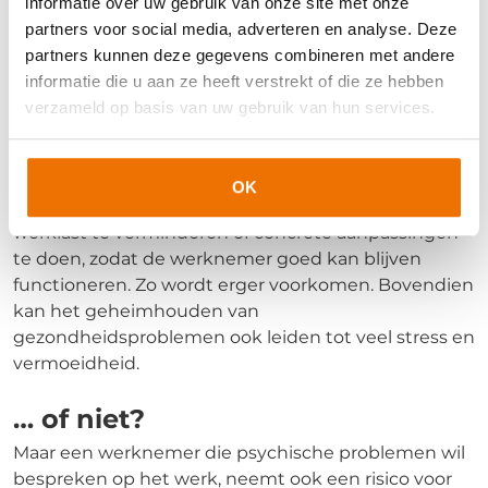
informatie over uw gebruik van onze site met onze
problemen…
partners voor social media, adverteren en analyse. Deze
Uit
onderzoek
blijkt dat een kwart van de
partners kunnen deze gegevens combineren met andere
medewerkers psychische problemen niet durft te
informatie die u aan ze heeft verstrekt of die ze hebben
bespreken met hun leidinggevende. Werknemers
verzameld op basis van uw gebruik van hun services.
met psychische problemen zitten vaak met een
dilemma: vertellen of verzwijgen? Enerzijds kan het
bespreken van gezondheidsproblemen zorgen voor
OK
meer begrip en ondersteuning. Bijvoorbeeld door de
werklast te verminderen of concrete aanpassingen
te doen, zodat de werknemer goed kan blijven
functioneren. Zo wordt erger voorkomen. Bovendien
kan het geheimhouden van
gezondheidsproblemen ook leiden tot veel stress en
vermoeidheid.
… of niet?
Maar een werknemer die psychische problemen wil
bespreken op het werk, neemt ook een risico voor