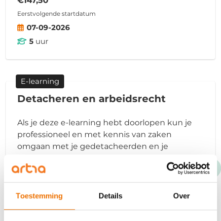
Eerstvolgende startdatum
07-09-2026
5
uur
E-learning
Detacheren en arbeidsrecht
Als je deze e-learning hebt doorlopen kun je
professioneel en met kennis van zaken
omgaan met je gedetacheerden en je
opdrachtgevers. Je hebt kennis van wet- en
regelgeving en actuele ontwikkelingen.
€73,00
Toestemming
Details
Over
Eerstvolgende startdatum