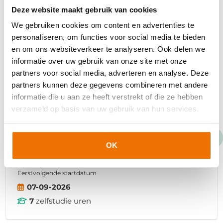
07-09-2026
Deze website maakt gebruik van cookies
2.5
zelfstudie uren
We gebruiken cookies om content en advertenties te
personaliseren, om functies voor social media te bieden
en om ons websiteverkeer te analyseren. Ook delen we
E-learning
informatie over uw gebruik van onze site met onze
Arbeidsrecht en uitzend-cao
partners voor social media, adverteren en analyse. Deze
partners kunnen deze gegevens combineren met andere
informatie die u aan ze heeft verstrekt of die ze hebben
In deze e-learning leer je hoe je arbeidsrecht
verzameld op basis van uw gebruik van hun services.
en de uitzend-cao op de juiste manier toepast
in de uitzendpraktijk. Zo kun je klanten goed
adviseren en voorkom je ook nog boetes.
OK
€117,50
Eerstvolgende startdatum
07-09-2026
7
zelfstudie uren