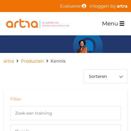
Evalueren
Inloggen bij
artra
Menu
artra
Producten
Kennis
Filter