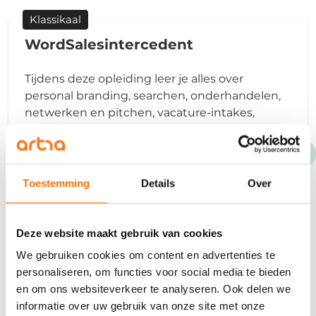
Klassikaal
WordSalesintercedent
Tijdens deze opleiding leer je alles over
personal branding, searchen, onderhandelen,
netwerken en pitchen, vacature-intakes,
effectieve verkoopgesprekken voeren en nog
veel meer!
€2.495,00
Toestemming
Details
Over
Eerstvolgende startdatum
10-09-2026
Deze website maakt gebruik van cookies
Duur:
10
dagdelen
We gebruiken cookies om content en advertenties te
8
zelfstudie uren
personaliseren, om functies voor social media te bieden
en om ons websiteverkeer te analyseren. Ook delen we
informatie over uw gebruik van onze site met onze