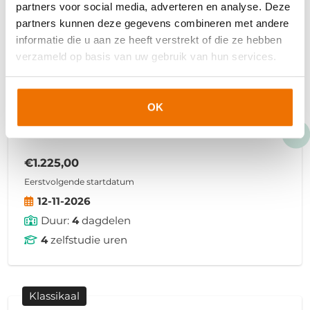
Klassikaal
partners voor social media, adverteren en analyse. Deze
partners kunnen deze gegevens combineren met andere
Leiderschap en Coaching
informatie die u aan ze heeft verstrekt of die ze hebben
verzameld op basis van uw gebruik van hun services.
Als manager ga je iedere dag met je team de
uitdaging aan om jouw afdeling beter, groter
en succesvoller te maken. Hoe zorg je ervoor
OK
dat je jouw teamleden optimaal inzet en
begeleidt?
€1.225,00
Eerstvolgende startdatum
12-11-2026
Duur:
4
dagdelen
4
zelfstudie uren
Klassikaal