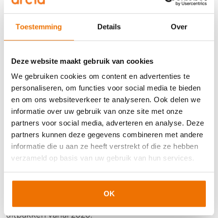
vervangend werk kunt zoeken. Daarin moet je je
klant echt opvoeden, zo adviseert Reijmers. Als
uitlener moet je vervolgens zelf de uitzendkracht
Toestemming
Details
Over
informeren. Weigert deze de passende vervangende
arbeid, dan hoef je deze alleen te betalen voor de
uren die vervallen. Dat roept in de zaal
Deze website maakt gebruik van cookies
verontwaardigde reacties op.
We gebruiken cookies om content en advertenties te
personaliseren, om functies voor social media te bieden
Passend vervangend werk
en om ons websiteverkeer te analyseren. Ook delen we
En dan moet je dat passende vervangende werk
informatie over uw gebruik van onze site met onze
natuurlijk wel kunnen aanbieden. Reijmers ziet dan
partners voor social media, adverteren en analyse. Deze
ook bijvoorbeeld dat uitzendbureaus die tot nu toe
partners kunnen deze gegevens combineren met andere
voornamelijk actief waren in land- en tuinbouw,
informatie die u aan ze heeft verstrekt of die ze hebben
klanten acquireren in de voedselverwerking, de
verzameld op basis van uw gebruik van hun services.
distributie en de logistiek. Om maar vervangende
arbeid aan te kunnen bieden.
OK
In de praktijk zal het volgens Reijmers als volgt gaan
uitpakken vanaf 2020: