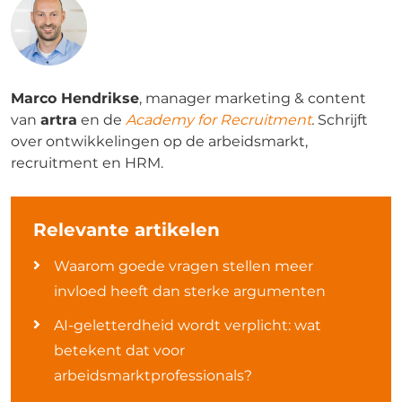
Marco Hendrikse
, manager marketing & content
van
artra
en de
Academy for Recruitment
.
Schrijft
over ontwikkelingen op de arbeidsmarkt,
recruitment en HRM.
Relevante artikelen
Waarom goede vragen stellen meer
invloed heeft dan sterke argumenten
AI-geletterdheid wordt verplicht: wat
betekent dat voor
arbeidsmarktprofessionals?