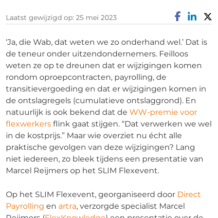
Laatst gewijzigd op: 25 mei 2023
‘Ja, die Wab, dat weten we zo onderhand wel.’ Dat is
de teneur onder uitzendondernemers. Feilloos
weten ze op te dreunen dat er wijzigingen komen
rondom oproepcontracten, payrolling, de
transitievergoeding en dat er wijzigingen komen in
de ontslagregels (cumulatieve ontslaggrond). En
natuurlijk is ook bekend dat de
WW-premie voor
flexwerkers
flink gaat stijgen. “Dat verwerken we wel
in de kostprijs.” Maar wie overziet nu écht alle
praktische gevolgen van deze wijzigingen? Lang
niet iedereen, zo bleek tijdens een presentatie van
Marcel Reijmers op het SLIM Flexevent.
Op het SLIM Flexevent, georganiseerd door
Direct
Payrolling
en
artra
, verzorgde specialist Marcel
Reijmers (
FlexKnowledge
) een presentatie over de