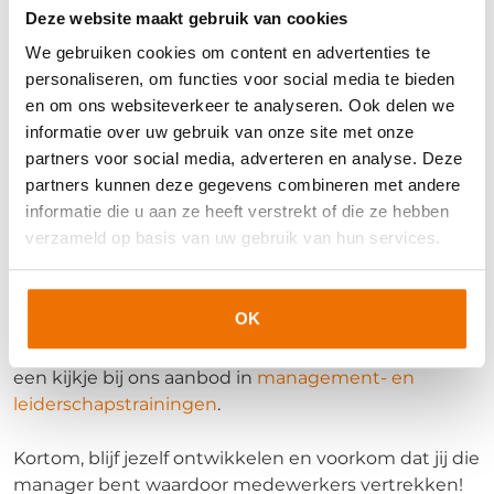
Een goede werk-privébalans is ontzettend
Deze website maakt gebruik van cookies
belangrijk. Op sommige dagen is het voor
We gebruiken cookies om content en advertenties te
medewerkers prettig om af te wisselen van
personaliseren, om functies voor social media te bieden
werkomgeving. Zo vindt de één het heerlijk om alle
en om ons websiteverkeer te analyseren. Ook delen we
dagen op kantoor te zitten. En een ander vindt de
informatie over uw gebruik van onze site met onze
afwisseling fijn. Houd daar rekening mee en sta ook
partners voor social media, adverteren en analyse. Deze
open voor
hybride werken
.
partners kunnen deze gegevens combineren met andere
informatie die u aan ze heeft verstrekt of die ze hebben
Ontwikkel je
verzameld op basis van uw gebruik van hun services.
managementvaardigheden
artra biedt trainingen en opleidingen voor iedere
OK
fase in de loopbaan van de starter tot de
vakvolwassen professional. Meer weten? Neem eens
een kijkje bij ons aanbod in
management- en
leiderschapstrainingen
.
Kortom, blijf jezelf ontwikkelen en voorkom dat jij die
manager bent waardoor medewerkers vertrekken!