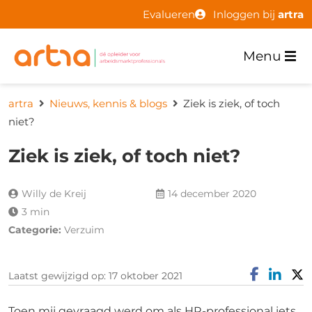
Evalueren
Inloggen bij
artra
Menu
artra
Nieuws, kennis & blogs
Ziek is ziek, of toch
niet?
Ziek is ziek, of toch niet?
Willy de Kreij
14 december 2020
3 min
Categorie:
Verzuim
Laatst gewijzigd op: 17 oktober 2021
Toen mij gevraagd werd om als HR-professional iets