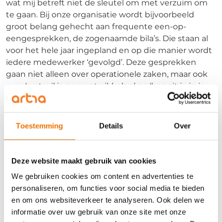
wat mij betreft niet de sleutel om met verzuim om
te gaan. Bij onze organisatie wordt bijvoorbeeld
groot belang gehecht aan frequente een-op-
eengesprekken, de zogenaamde bila’s. Die staan al
voor het hele jaar ingepland en op die manier wordt
iedere medewerker ‘gevolgd’. Deze gesprekken
gaan niet alleen over operationele zaken, maar ook
over ‘wat wil je nog ontwikkelen’ en ‘hoe zit je in je
vel’. Dat is rijke informatie en biedt de gelegenheid
om verzuim te zien aankomen en voor een deel voor
te zijn.
Toestemming
Details
Over
Wie wetten maakt moet streng
zijn …
Deze website maakt gebruik van cookies
Wat mij betreft zijn er uiteindelijk twee dingen
We gebruiken cookies om content en advertenties te
essentieel bij het omgaan met verzuim. Ten eerste:
personaliseren, om functies voor social media te bieden
ken de wettelijke regels (dat zijn er meer dan je
en om ons websiteverkeer te analyseren. Ook delen we
denkt!). Ten tweede: zorg dat je vaardig bent
informatie over uw gebruik van onze site met onze