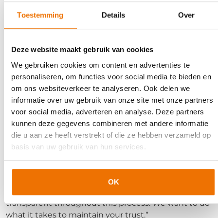
deelnemers. Daarnaast worden alle chat-gegevens
versleuteld (end-to-end chat encryption)
Toestemming
Details
Over
We hebben dus alle settings en functionaliteiten
zorgvuldig nagelopen met het oog op het
Deze website maakt gebruik van cookies
beschermen van de privacy en veiligheid van
We gebruiken cookies om content en advertenties te
deelnemers aan een training via Zoom.
personaliseren, om functies voor social media te bieden en
om ons websiteverkeer te analyseren. Ook delen we
Zoom werkt proactief aan privacy-
informatie over uw gebruik van onze site met onze partners
issues
voor social media, adverteren en analyse. Deze partners
Overigens zit Zoom zelf ook niet stil. Zij geeft aan dat
kunnen deze gegevens combineren met andere informatie
vanaf 1 april 90 dagen lang proactief privacy-issues
die u aan ze heeft verstrekt of die ze hebben verzameld op
worden opgespoord en opgelost.
In een blogpost
basis van uw gebruik van hun services.
zegt Zoom daarover het volgende: “Over the next 90
days, we are committed to dedicating the resources
needed to better identify, address, and fix issues
OK
proactively. We are also committed to being
transparent throughout this process. We want to do
what it takes to maintain your trust.”