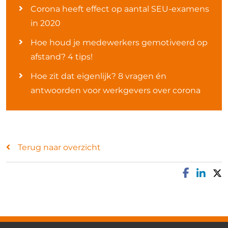
Corona heeft effect op aantal SEU-examens
in 2020
Hoe houd je medewerkers gemotiveerd op
afstand? 4 tips!
Hoe zit dat eigenlijk? 8 vragen én
antwoorden voor werkgevers over corona
Terug naar overzicht