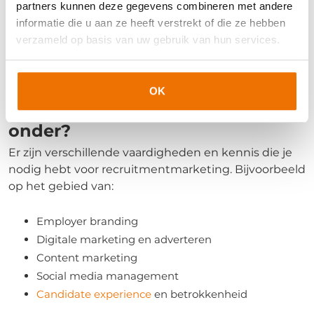
partners kunnen deze gegevens combineren met andere
meten of in cijfers uitdrukken. Daarnaast zet je
informatie die u aan ze heeft verstrekt of die ze hebben
recruitment marketing vooral in om nieuw talent te
verzameld op basis van uw gebruik van hun services.
trekken, terwijl een ander belangrijk doel van
employer branding is om je huidige medewerkers te
behouden en betrekken.
OK
Welke activiteiten vallen hier
onder?
Er zijn verschillende vaardigheden en kennis die je
nodig hebt voor recruitmentmarketing. Bijvoorbeeld
op het gebied van:
Employer branding
Digitale marketing en adverteren
Content marketing
Social media management
Candidate experience
en betrokkenheid