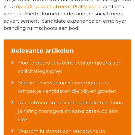
is de
opleiding Recruitment Professional
echt iets
voor jou. Hierbij komen onder andere social media
advertisement, candidate experience en employer
branding ruimschoots aan bod.
Relevante artikelen
Hoe toprecruiters écht denken tijdens een
sollicitatiegesprek
Slim interviewen op leervermogen: zo
ontdek je kandidaten die blijven groeien
Recruitment in de zomerperiode: hoe houd
je hiring managers en kandidaten op één
lijn?
Waarom luisteren een onderschatte