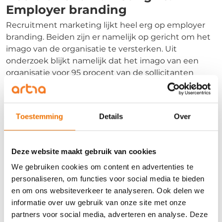
Employer branding
Recruitment marketing lijkt heel erg op employer
branding. Beiden zijn er namelijk op gericht om het
imago van de organisatie te versterken. Uit
onderzoek blijkt namelijk dat het imago van een
organisatie voor 95 procent van de sollicitanten
belangrijk is bij het zoeken naar een nieuwe baan,
met name onder de jongste werknemers.
Toestemming
Details
Over
Omdat ze zo veel overeenkomsten hebben zien
sommigen employer branding als een onderdeel
van recruitment marketing. Het verschil is echter
Deze website maakt gebruik van cookies
dat de resultaten van recruitment marketing
We gebruiken cookies om content en advertenties te
meetbaar zijn. Je kan immers zien hoeveel mensen
personaliseren, om functies voor social media te bieden
je bereikt en wat de conversie is van je
en om ons websiteverkeer te analyseren. Ook delen we
marketingactiviteiten bij sollicitanten. Bij employer
informatie over uw gebruik van onze site met onze
branding gaat het meer over de
indruk
die iemand
partners voor social media, adverteren en analyse. Deze
heeft van de organisatie. Dat kan je veel moeilijker