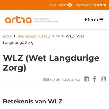
Evalueren
Inloggen bij
artra
Menu
artra
Begrippen: A tot Z
W
WLZ (Wet
Langdurige Zorg)
WLZ (Wet Langdurige
Zorg)
Blijf op de hoogte via
Betekenis van WLZ