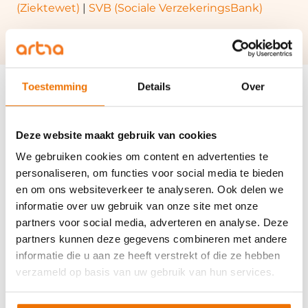
(Ziektewet)
|
SVB (Sociale VerzekeringsBank)
Toestemming
Details
Over
Disclaimer
Deze website maakt gebruik van cookies
We gebruiken cookies om content en advertenties te
Het onderstaande is van toepassing op de pagina’s van het kenniscentrum
(begrippen). Door deze pagina’s te raadplegen stem je in met deze
personaliseren, om functies voor social media te bieden
disclaimer. Deze website is een uitgave van artra. Wij stellen gegevens op
en om ons websiteverkeer te analyseren. Ook delen we
deze pagina’s alleen beschikbaar met als doel het verstrekken van informatie.
Ondanks de zorg waarmee de inhoud van deze pagina’s is samengesteld, is
informatie over uw gebruik van onze site met onze
het niet uitgesloten dat bepaalde informatie verouderd, onvolledig of
partners voor social media, adverteren en analyse. Deze
anderszins onjuist is. Daarom kunnen geen rechten worden ontleend aan de
informatie op deze pagina’s. artra aanvaardt geen enkele
partners kunnen deze gegevens combineren met andere
verantwoordelijkheid en aansprakelijkheid voor enige schade, van welke aard
informatie die u aan ze heeft verstrekt of die ze hebben
ook, welke het directe of indirecte gevolg is van handelingen en/of
beslissingen die geheel of gedeeltelijk zijn gebaseerd op de informatie die
verzameld op basis van uw gebruik van hun services.
op deze pagina’s (begrippen) is samengebracht. Onder informatie zoals
bedoeld in deze disclaimer dient ook te worden verstaan informatie
verkregen via op deze pagina’s opgenomen hyperlinks naar andere websites.