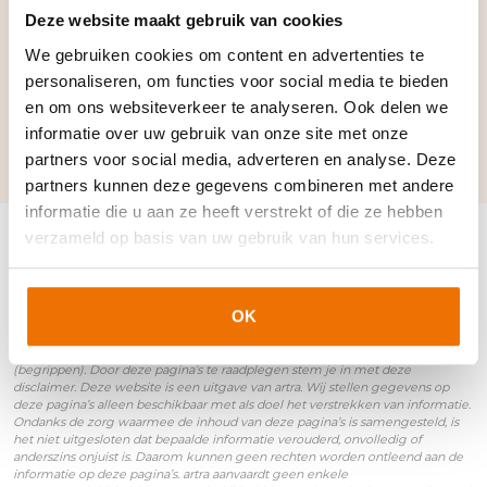
Deze website maakt gebruik van cookies
Verwante termen en
synoniemen:
We gebruiken cookies om content en advertenties te
personaliseren, om functies voor social media te bieden
en om ons websiteverkeer te analyseren. Ook delen we
ADV
|
Inlener
|
Inlenersaansprakelijkheid
informatie over uw gebruik van onze site met onze
partners voor social media, adverteren en analyse. Deze
partners kunnen deze gegevens combineren met andere
informatie die u aan ze heeft verstrekt of die ze hebben
verzameld op basis van uw gebruik van hun services.
Disclaimer
OK
Het onderstaande is van toepassing op de pagina’s van het kenniscentrum
(begrippen). Door deze pagina’s te raadplegen stem je in met deze
disclaimer. Deze website is een uitgave van artra. Wij stellen gegevens op
deze pagina’s alleen beschikbaar met als doel het verstrekken van informatie.
Ondanks de zorg waarmee de inhoud van deze pagina’s is samengesteld, is
het niet uitgesloten dat bepaalde informatie verouderd, onvolledig of
anderszins onjuist is. Daarom kunnen geen rechten worden ontleend aan de
informatie op deze pagina’s. artra aanvaardt geen enkele