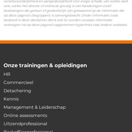
verantwoordelijkheid en aansprakelijkheid voor enige schade, van welke aard
ook, welke het directe of indirecte gevolg is van handelingen en/of
beslissingen die geheel of gedeeltelijk zijn gebaseerd op de informatie die
op deze pagina’s (begrippen) is samengebracht. Onder informatie zoals
bedoeld in deze disclaimer dient ook te worden verstaan informatie
verkregen via op deze pagina’s opgenomen hyperlinks naar andere websites.
Onze trainingen & opleidingen
HR
Commercieel
Detachering
Kennis
Management & Leiderschap
Online assessments
Uitzendprofessional
Backofficeprofessional