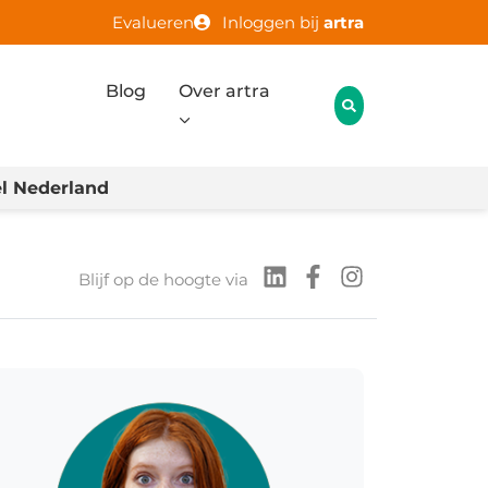
Evalueren
Inloggen bij
artra
Blog
Over artra
l Nederland
Blijf op de hoogte via