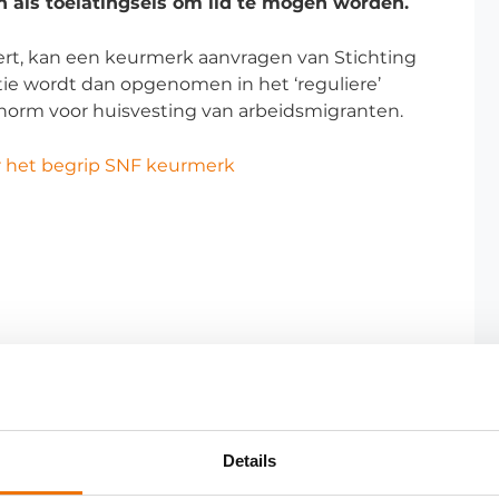
als toelatingseis om lid te mogen worden.
eert, kan een keurmerk aanvragen van Stichting
ie wordt dan opgenomen in het ‘reguliere’
e norm voor huisvesting van arbeidsmigranten.
ar het begrip SNF keurmerk
Details