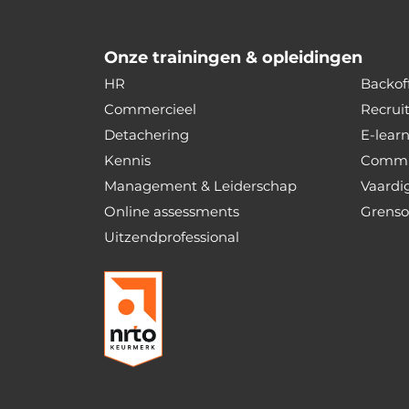
Onze trainingen & opleidingen
HR
Backoff
Commercieel
Recrui
Detachering
E-lear
Kennis
Commu
Management & Leiderschap
Vaardi
Online assessments
Grenso
Uitzendprofessional