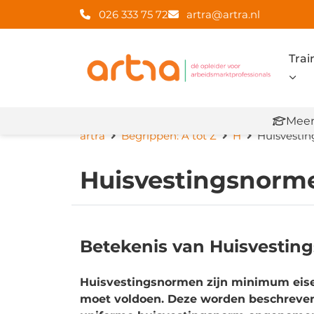
026 333 75 72
artra@artra.nl
Trai
Meer
artra
Begrippen: A tot Z
H
Huisvesti
Huisvestingsnorm
Betekenis van Huisvesti
Huisvestingsnormen zijn minimum eise
moet voldoen. Deze worden beschreven