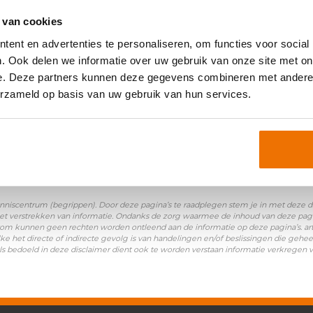
oniemen:
 van cookies
ent en advertenties te personaliseren, om functies voor social
arbeid
|
SNCU (Stichting Naleving CAO voor Uitzendkra
. Ook delen we informatie over uw gebruik van onze site met on
e. Deze partners kunnen deze gegevens combineren met andere i
erzameld op basis van uw gebruik van hun services.
nniscentrum (begrippen). Door deze pagina’s te raadplegen stem je in met deze disc
et verstrekken van informatie. Ondanks de zorg waarmee de inhoud van deze pagina
Daarom kunnen geen rechten worden ontleend aan de informatie op deze pagina’s. a
ke het directe of indirecte gevolg is van handelingen en/of beslissingen die gehee
ls bedoeld in deze disclaimer dient ook te worden verstaan informatie verkregen