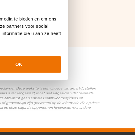
 media te bieden en om ons
chten)
|
SNF keurmerk
ze partners voor social
nformatie die u aan ze heeft
OK
laimer. Deze website is een uitgave van artra. Wij stellen
’s is samengesteld, is het niet uitgesloten dat bepaalde
rtra aanvaardt geen enkele verantwoordelijkheid en
l of gedeeltelijk zijn gebaseerd op de informatie die op deze
 via op deze pagina’s opgenomen hyperlinks naar andere