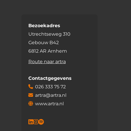
Bezoekadres
Utrechtseweg 310
Gebouw B42
6812 AR Arnhem
Route naar artra
Contactgegevens
026 333 75 72
artra@artra.nl
www.artra.nl