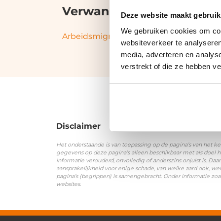
Verwante termen en syn
Deze website maakt gebruik
We gebruiken cookies om cont
Arbeidsmigrant
|
Grensoverschrijdende 
websiteverkeer te analyseren
media, adverteren en analys
verstrekt of die ze hebben v
Disclaimer
Het onderstaande is van toepassing op de pagina’s van het ke
gegevens op deze pagina’s alleen beschikbaar met als doel h
informatie verouderd, onvolledig of anderszins onjuist is. 
aansprakelijkheid voor enige schade, van welke aard ook, wel
pagina’s (begrippen) is samengebracht. Onder informatie zoa
websites.