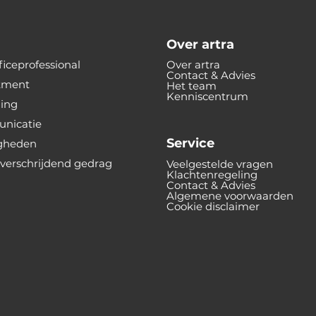
Over artra
iceprofessional
Over artra
Contact & Advies
tment
Het team
Kenniscentrum
ning
nicatie
Service
gheden
verschrijdend gedrag
Veelgestelde vragen
Klachtenregeling
Contact & Advies
Algemene voorwaarden
Cookie disclaimer