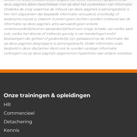
deze pagina’s alleen beschikbaar met als doel het verstrekken van informatie.
Ondanks de zorg waarmee de inhoud van deze pagina’s is samengesteld, is
het niet uitgesloten dat bepaalde informatie verouderd, onvolledig of
anderszins onjuist is. Daarom kunnen geen rechten worden ontleend aan de
informatie op deze pagina’s. artra aanvaardt geen enkele
verantwoordelijkheid en aansprakelijkheid voor enige schade, van welke aard
ook, welke het directe of indirecte gevolg is van handelingen en/of
beslissingen die geheel of gedeeltelijk zijn gebaseerd op de informatie die
op deze pagina’s (begrippen) is samengebracht. Onder informatie zoals
bedoeld in deze disclaimer dient ook te worden verstaan informatie
verkregen via op deze pagina’s opgenomen hyperlinks naar andere websites.
Onze trainingen & opleidingen
HR
Commercieel
Detachering
Kennis