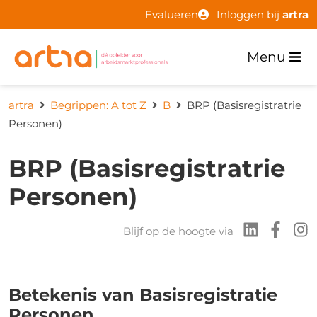
Evalueren
Inloggen bij
artra
Menu
artra
Begrippen: A tot Z
B
BRP (Basisregistratrie
Personen)
BRP (Basisregistratrie
Personen)
Blijf op de hoogte via
Betekenis van Basisregistratie
Personen