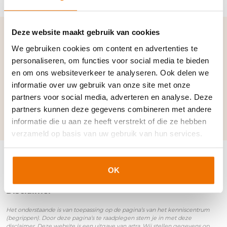
Deze website maakt gebruik van cookies
Verwante termen en
We gebruiken cookies om content en advertenties te
synoniemen:
personaliseren, om functies voor social media te bieden
en om ons websiteverkeer te analyseren. Ook delen we
informatie over uw gebruik van onze site met onze
Autoriteit Persoonsgegevens
|
AVG
|
BSN
|
partners voor social media, adverteren en analyse. Deze
Ingezetene
|
WBP
partners kunnen deze gegevens combineren met andere
informatie die u aan ze heeft verstrekt of die ze hebben
verzameld op basis van uw gebruik van hun services.
OK
Disclaimer
Het onderstaande is van toepassing op de pagina’s van het kenniscentrum
(begrippen). Door deze pagina’s te raadplegen stem je in met deze
disclaimer. Deze website is een uitgave van artra. Wij stellen gegevens op