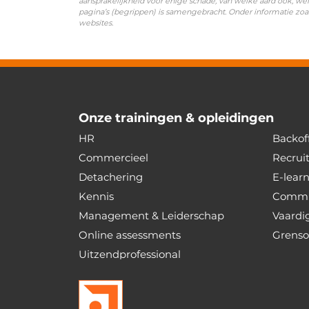
aansprakelijkheid voor enige schade, van welke aard ook, wel
pagina’s (begrippen) is samengebracht. Onder informatie zoa
websites.
Onze trainingen & opleidingen
HR
Backoff
Commercieel
Recrui
Detachering
E-lear
Kennis
Commu
Management & Leiderschap
Vaardi
Online assessments
Grenso
Uitzendprofessional