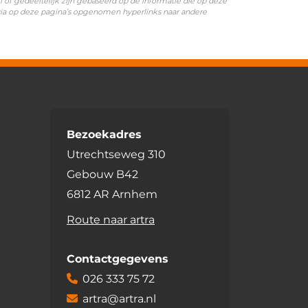
l of gedeeltelijk zijn gebaseerd op de informatie die op deze
 via op deze pagina’s opgenomen hyperlinks naar andere
Bezoekadres
Utrechtseweg 310
Gebouw B42
6812 AR Arnhem
Route naar artra
Contactgegevens
026 333 75 72
artra@artra.nl