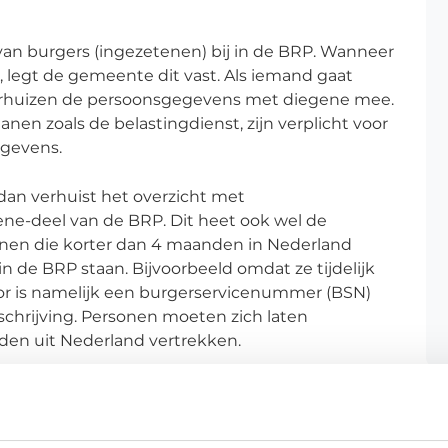
 burgers (ingezetenen) bij in de BRP. Wanneer
t, legt de gemeente dit vast. Als iemand gaat
erhuizen de persoonsgegevens met diegene mee.
nen zoals de belastingdienst, zijn verplicht voor
egevens.
 dan verhuist het overzicht met
ne-deel van de BRP. Dit heet ook wel de
sonen die korter dan 4 maanden in Nederland
 de BRP staan. Bijvoorbeeld omdat ze tijdelijk
or is namelijk een burgerservicenummer (BSN)
schrijving. Personen moeten zich laten
anden uit Nederland vertrekken.
te mogen gebruiken of bekijken. Deze staan in de
ing en de Wet basisregistratie personen. De
de naleving van deze wetten.