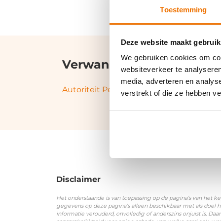
Toestemming
Deze website maakt gebruik
We gebruiken cookies om cont
Verwante termen en syn
websiteverkeer te analyseren
media, adverteren en analys
Autoriteit Persoonsgegevens
|
AVG
|
BS
verstrekt of die ze hebben v
Disclaimer
Het onderstaande is van toepassing op de pagina’s van het ke
gegevens op deze pagina’s alleen beschikbaar met als doel h
informatie verouderd, onvolledig of anderszins onjuist is. 