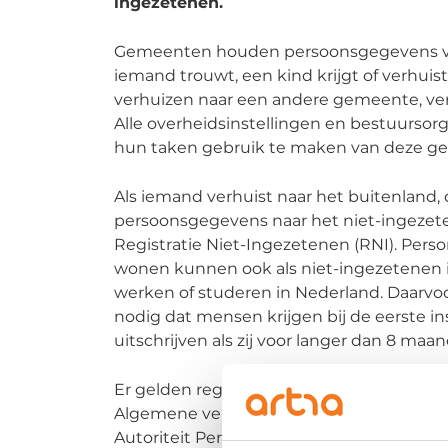
ingezetenen.
Gemeenten houden persoonsgegevens van
iemand trouwt, een kind krijgt of verhuis
verhuizen naar een andere gemeente, v
Alle overheidsinstellingen en bestuursorga
hun taken gebruik te maken van deze g
Als iemand verhuist naar het buitenland,
persoonsgegevens naar het niet-ingezete
Registratie Niet-Ingezetenen (RNI). Per
wonen kunnen ook als niet-ingezetenen in
werken of studeren in Nederland. Daarvo
nodig dat mensen krijgen bij de eerste in
uitschrijven als zij voor langer dan 8 ma
Er gelden regels om gegevens in de BRP 
Algemene verordening gegevensbescherm
Autoriteit Persoonsgegevens ziet toe op 