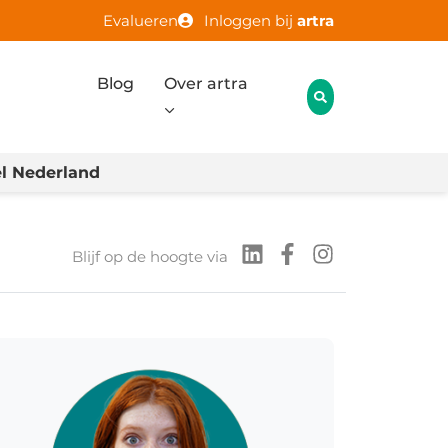
Evalueren
Inloggen bij
artra
Blog
Over artra
l Nederland
Blijf op de hoogte via