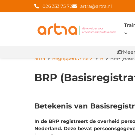
026 333 75 72
artra@artra.nl
Trai
Meer
artra
Begrippen: A tot Z
B
BRP (Basis
BRP (Basisregistra
Betekenis van Basisregist
In de BRP registreert de overheid per
Nederland. Deze bevat persoonsgegeven