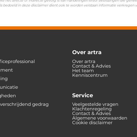
ke het directe of indirecte gevolg is van handelingen en/of beslissingen die gehee
ls bedoeld in deze disclaimer dient ook te worden verstaan informatie verkregen
Over artra
iceprofessional
Over artra
Contact & Advies
tment
Het team
Kenniscentrum
ning
nicatie
Service
gheden
verschrijdend gedrag
Veelgestelde vragen
Klachtenregeling
Contact & Advies
Algemene voorwaarden
Cookie disclaimer