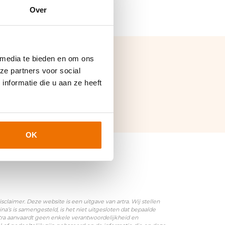
Over
 media te bieden en om ons
ze partners voor social
nformatie die u aan ze heeft
OK
laimer. Deze website is een uitgave van artra. Wij stellen
’s is samengesteld, is het niet uitgesloten dat bepaalde
rtra aanvaardt geen enkele verantwoordelijkheid en