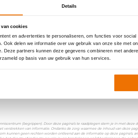
Details
 van cookies
ent en advertenties te personaliseren, om functies voor social
oniemen:
. Ook delen we informatie over uw gebruik van onze site met on
e. Deze partners kunnen deze gegevens combineren met andere i
N
|
Ingezetene
|
WBP
erzameld op basis van uw gebruik van hun services.
nniscentrum (begrippen). Door deze pagina’s te raadplegen stem je in met deze disc
et verstrekken van informatie. Ondanks de zorg waarmee de inhoud van deze pagina
Daarom kunnen geen rechten worden ontleend aan de informatie op deze pagina’s. a