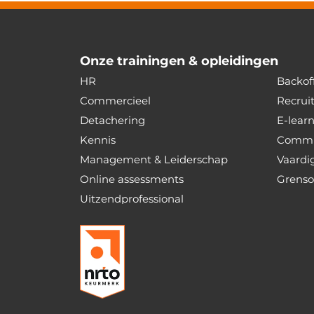
Onze trainingen & opleidingen
HR
Backoff
Commercieel
Recrui
Detachering
E-lear
Kennis
Commu
Management & Leiderschap
Vaardi
Online assessments
Grenso
Uitzendprofessional