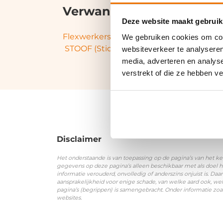
Verwante termen en syn
Deze website maakt gebruik
Flexwerkers
|
Langdurend zorgverlof
|
S
We gebruiken cookies om cont
STOOF (Stichting Opleiding en Ontwikk
websiteverkeer te analyseren
media, adverteren en analys
verstrekt of die ze hebben v
Disclaimer
Het onderstaande is van toepassing op de pagina’s van het ke
gegevens op deze pagina’s alleen beschikbaar met als doel h
informatie verouderd, onvolledig of anderszins onjuist is. 
aansprakelijkheid voor enige schade, van welke aard ook, wel
pagina’s (begrippen) is samengebracht. Onder informatie zoa
websites.