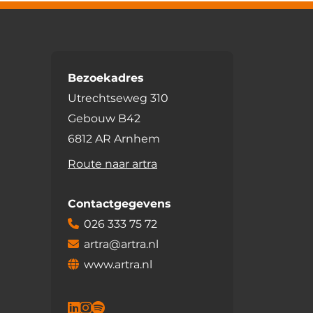
Bezoekadres
Utrechtseweg 310
Gebouw B42
6812 AR Arnhem
Route naar artra
Contactgegevens
026 333 75 72
artra@artra.nl
www.artra.nl