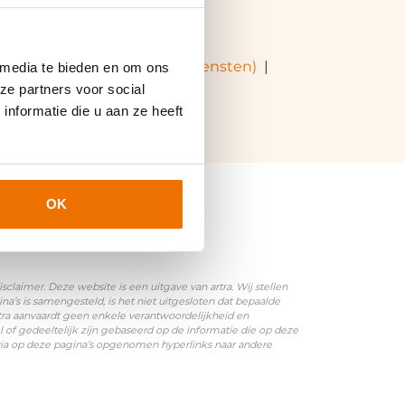
sioenfonds voor Personeelsdiensten)
|
 media te bieden en om ons
ze partners voor social
nformatie die u aan ze heeft
OK
laimer. Deze website is een uitgave van artra. Wij stellen
’s is samengesteld, is het niet uitgesloten dat bepaalde
rtra aanvaardt geen enkele verantwoordelijkheid en
l of gedeeltelijk zijn gebaseerd op de informatie die op deze
 via op deze pagina’s opgenomen hyperlinks naar andere