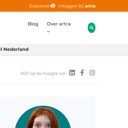
Evalueren
Inloggen bij
artra
Blog
Over artra
l Nederland
Blijf op de hoogte via