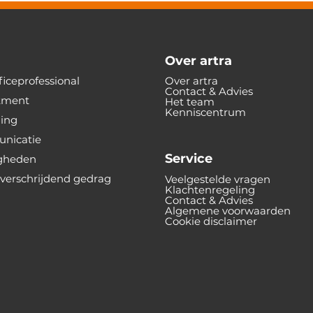
Over artra
iceprofessional
Over artra
Contact & Advies
tment
Het team
Kenniscentrum
ning
nicatie
Service
gheden
verschrijdend gedrag
Veelgestelde vragen
Klachtenregeling
Contact & Advies
Algemene voorwaarden
Cookie disclaimer