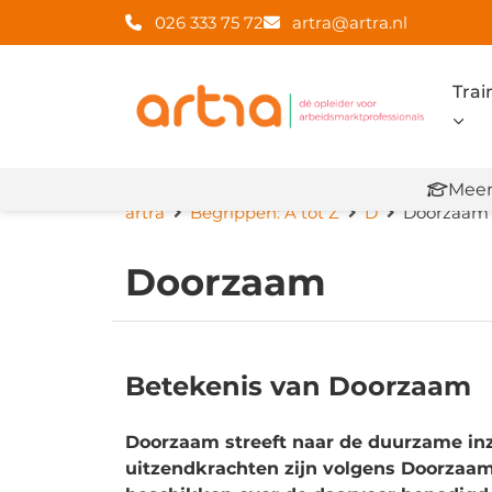
026 333 75 72
artra@artra.nl
Trai
Meer
artra
Begrippen: A tot Z
D
Doorzaam
Doorzaam
Betekenis van Doorzaam
Doorzaam streeft naar de duurzame in
uitzendkrachten zijn volgens Doorzaam: