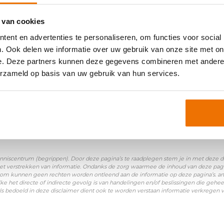
oniemen:
 van cookies
TAF (Stichting Arbo Flexbranche)
|
StiPP (Stichting Pen
ent en advertenties te personaliseren, om functies voor social
eling Flexbranche)
. Ook delen we informatie over uw gebruik van onze site met on
e. Deze partners kunnen deze gegevens combineren met andere i
erzameld op basis van uw gebruik van hun services.
nniscentrum (begrippen). Door deze pagina’s te raadplegen stem je in met deze disc
et verstrekken van informatie. Ondanks de zorg waarmee de inhoud van deze pagina
Daarom kunnen geen rechten worden ontleend aan de informatie op deze pagina’s. a
ke het directe of indirecte gevolg is van handelingen en/of beslissingen die gehee
ls bedoeld in deze disclaimer dient ook te worden verstaan informatie verkregen