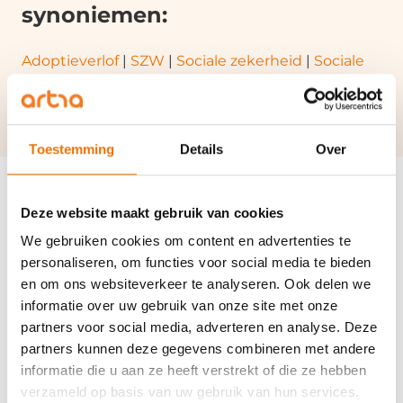
synoniemen:
Adoptieverlof
|
SZW
|
Sociale zekerheid
|
Sociale
voorzieningen
|
Sociale verzekeringen
|
ZW
|
Toestemming
Details
Over
Deze website maakt gebruik van cookies
We gebruiken cookies om content en advertenties te
Disclaimer
personaliseren, om functies voor social media te bieden
Het onderstaande is van toepassing op de pagina’s van het kenniscentrum
en om ons websiteverkeer te analyseren. Ook delen we
(begrippen). Door deze pagina’s te raadplegen stem je in met deze
informatie over uw gebruik van onze site met onze
disclaimer. Deze website is een uitgave van artra. Wij stellen gegevens op
deze pagina’s alleen beschikbaar met als doel het verstrekken van informatie.
partners voor social media, adverteren en analyse. Deze
Ondanks de zorg waarmee de inhoud van deze pagina’s is samengesteld, is
partners kunnen deze gegevens combineren met andere
het niet uitgesloten dat bepaalde informatie verouderd, onvolledig of
anderszins onjuist is. Daarom kunnen geen rechten worden ontleend aan de
informatie die u aan ze heeft verstrekt of die ze hebben
informatie op deze pagina’s. artra aanvaardt geen enkele
verzameld op basis van uw gebruik van hun services.
verantwoordelijkheid en aansprakelijkheid voor enige schade, van welke aard