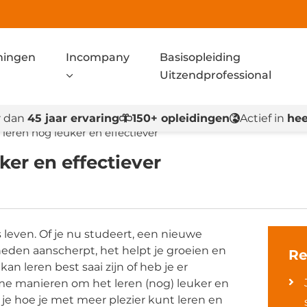
ningen
Incompany
Basisopleiding
Uitzendprofessional
 dan
45 jaar ervaring
150+ opleidingen
Actief in
hee
leren nóg leuker en effectiever
ker en effectiever
 leven. Of je nu studeert, een nieuwe
heden aanscherpt, het helpt je groeien en
Re
kan leren best saai zijn of heb je er
mme manieren om het leren (nog) leuker en
k je hoe je met meer plezier kunt leren en