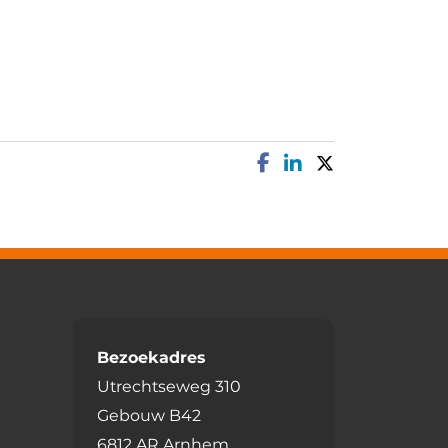
Bezoekadres
Utrechtseweg 310
Gebouw B42
6812 AR Arnhem