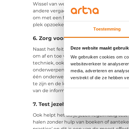
Wissel van werkplek om je creativiteit te
andere vergaderruimte, een café of werk 
om met een frisse blik te leren en verhoog
plek opzoeken zonder al te veel afleiding
Toestemming
6. Zorg voor afwisseling in je leerp
Deze website maakt gebruik
Naast het feit dat een andere omgeving v
om af en toe van onderwerp te wisselen
We gebruiken cookies om cont
techniek, ook wel ‘interleaving’ genoemd,
websiteverkeer te analyseren
onderwerpen of vaardigheden oefent. Daar
media, adverteren en analys
één onderwerp te richten. Door deze afwi
verstrekt of die ze hebben v
te zijn en de leerstof dieper te verwerken
van de informatie.
7. Test jezelf
Ook helpt het als je jezelf regelmatig tes
halen zonder hulp van boeken of aanteke
practice’ en dit is een van de meest effe