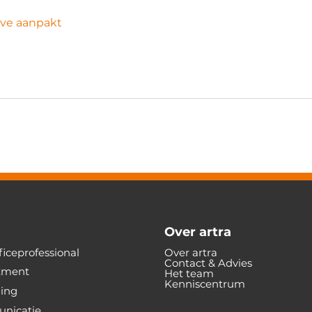
rve aanpakt
Over artra
iceprofessional
Over artra
Contact & Advies
tment
Het team
Kenniscentrum
ning
nicatie