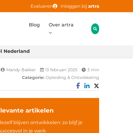
Evalueren
Inloggen bij
artra
Blog
Over artra
l Nederland
Mandy Bakker
13 februari 2025
3 min
Categorie:
Opleiding & Ontwikkeling
levante artikelen
Jezelf blijven ontwikkelen: zo blijf je
succesvol in je werk