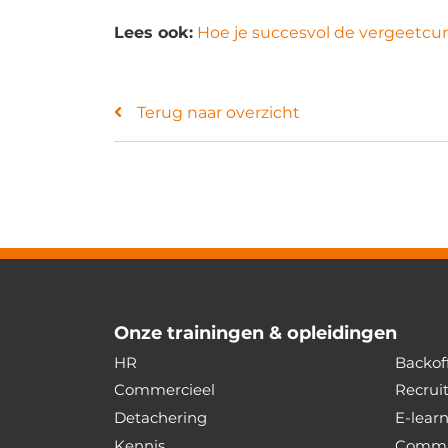
Lees ook:
Hoe je succesvol de vergeetcu
Terug naar overzicht
Onze trainingen & opleidingen
HR
Backoff
Commercieel
Recrui
Detachering
E-lear
Kennis
Commu