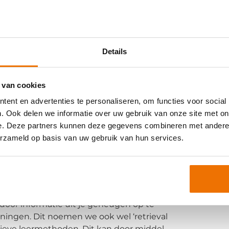
 stimuleren. Ga bijvoorbeeld naar een
een dagje thuis. Deze verandering helpt
t je concentratie. Ook wil je een rustige
.
Details
roces
 van cookies
oor nieuwe energie zorgt, helpt het ook
. Deze wetenschappelijk bewezen
ent en advertenties te personaliseren, om functies voor social
 houdt in dat je verschillende
. Ook delen we informatie over uw gebruik van onze site met on
bij hoef je je dus niet aan een stuk op
e. Deze partners kunnen deze gegevens combineren met andere i
sseling dwing je je hersenen om flexibeler
erzameld op basis van uw gebruik van hun services.
, wat leidt tot een beter begrip en behoud
t door informatie uit je geheugen op te
ningen. Dit noemen we ook wel ‘retrieval
ctieve leermethoden. Dit kan door middel