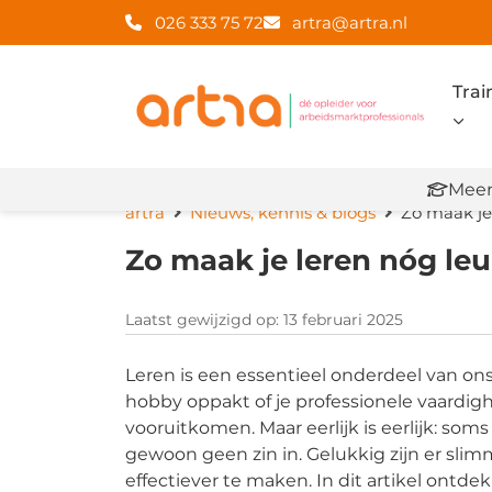
026 333 75 72
artra@artra.nl
Trai
Meer
artra
Nieuws, kennis & blogs
Zo maak je 
Zo maak je leren nóg leu
Laatst gewijzigd op: 13 februari 2025
Leren is een essentieel onderdeel van ons
hobby oppakt of je professionele vaardig
vooruitkomen. Maar eerlijk is eerlijk: soms 
gewoon geen zin in. Gelukkig zijn er sli
effectiever te maken. In dit artikel ontde