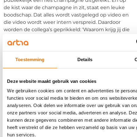
publiekelijk een fles champagne uitgereikt. En op
de kist waar de champagne in zit, staat een leuke
boodschap. Dat alles wordt vastgelegd op video en
die video wordt weer intern verspreid. Daardoor
worden de collega’s geprikkeld: ‘Waarom krijg jij die
beloning? Wat leuk! Ik heb nooit geweten dat het zo
werkte.’ O ja, een belangrijke toevoeging: dit was
een commerciële organisatie. Ook hier kunnen
mensen dus warmlopen voor dit soort beloningen.”
Toestemming
Details
Eerst de basis op orde
Deze website maakt gebruik van cookies
Terug naar het dilemma in het begin: een
We gebruiken cookies om content en advertenties te persona
cadeaubon of € 1500. Perfors had een klant bij wie
functies voor social media te bieden en om ons websiteverke
dat geldbedrag weinig uithaalde. “Ze beschikten
analyseren. Ook delen we informatie over uw gebruik van on
daar niet over een programma, maar alleen een
onze partners voor social media, adverteren en analyse. De
referralbonus: € 1500 na de proeftijd. En wat denk je?
kunnen deze gegevens combineren met andere informatie di
Er komt daar geen referralkandidaat binnen. Ik ben
heeft verstrekt of die ze hebben verzameld op basis van uw 
met de medewerkers in gesprek gegaan, en toen
hun services.
kwam de oorzaak al snel naar boven. Die mensen