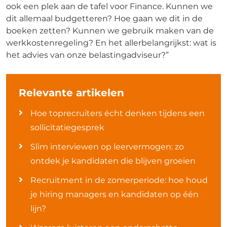
ook een plek aan de tafel voor Finance. Kunnen we
dit allemaal budgetteren? Hoe gaan we dit in de
boeken zetten? Kunnen we gebruik maken van de
werkkostenregeling? En het allerbelangrijkst: wat is
het advies van onze belastingadviseur?”
Relevante artikelen
Hoe toprecruiters écht denken tijdens een
sollicitatiegesprek
Slim interviewen op leervermogen: zo
ontdek je kandidaten die blijven groeien
Recruitment in de zomerperiode: hoe houd
je hiring managers en kandidaten op één
lijn?