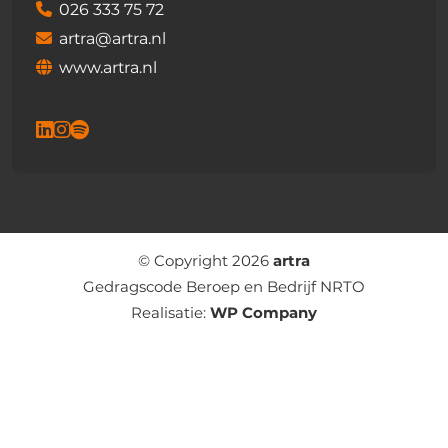
026 333 75 72
artra@artra.nl
www.artra.nl
© Copyright 2026
artra
Gedragscode Beroep en Bedrijf NRTO
Realisatie:
WP Company