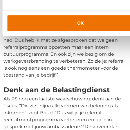
waren gewoon niet zo tevreden. Ze zagen een
continue stroom aan veranderingen die niet altijd
gunstig voor hen uitpakten. Ja, die € 1500 konden
OK
ze goed gebruiken, maar ze wilden pas iemand
aandragen als de werkgever de zaken goed op orde
had. Dus heb ik met ze afgesproken dat we geen
referralprogramma opzetten maar een intern
cultuurprogramma. En ook zijn we bezig om de
werkgeversbranding te verbeteren. Zo zie je: referral
is ook nog eens een goede thermometer voor de
toestand van je bedrijf.”
Denk aan de Belastingdienst
Als PS nog een laatste waarschuwing: denk aan de
fiscus. “Die ziet bijna alle vormen van beloning als
inkomen”, zegt Boud. “Dus wil je je referral
recruitmentprogramma verbeteren en ga je in
gesprek met jouw ambassadeurs? Reserveer dan