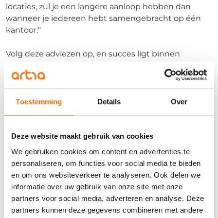
locaties, zul je een langere aanloop hebben dan
wanneer je iedereen hebt samengebracht op één
kantoor.”
Volg deze adviezen op, en succes ligt binnen
handbereik. En dat begrip – succes – is breder dan je
misschien denkt. “Nog een conclusie uit de
benchmark”, zegt Perfors. “Als je minimaal 40% van
je medewerkers voor je referralprogramma weet te
Toestemming
Details
Over
activeren, dan haal je binnen 2 jaar zo’n 30% van je
kandidaten via dat programma binnen. En dat is niet
alles. Als heel veel medewerkers meedoen, laat je
Deze website maakt gebruik van cookies
aan buitenstaanders zien hoe enthousiast mensen
We gebruiken cookies om content en advertenties te
zijn om bij je te werken. Dat versterkt je
employer
personaliseren, om functies voor social media te bieden
branding
, het geeft een enorme boost aan je
en om ons websiteverkeer te analyseren. Ook delen we
werkgeversmerk.”
informatie over uw gebruik van onze site met onze
partners voor social media, adverteren en analyse. Deze
Interne communicatie
partners kunnen deze gegevens combineren met andere