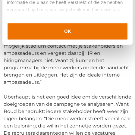
informatie die u aan ze heeft verstrekt of die ze hebben
Wat als er wel veel medewerkers deelnemen, maar
verzameld op basis van uw gebruik van hun services.
de resultaten toch achterblijven? Volgens Perfors
moet je dan kritisch kijken naar je communicatie.
“Misschien weten mensen niet welke vacatures
openstaan, en welke kwalificaties je precies zoekt.
OK
Een mogelijke oplossing? Zoek in een zo vroeg
mogelijk stadium contact met je stakeholders en
ambassadeurs en vergeet daarbij HR en
hiringmanagers niet. Want zij kunnen het
programma bij de medewerkers onder de aandacht
brengen en uitleggen. Het zijn de ideale interne
ambassadeurs.”
Überhaupt is het een goed idee om de verschillende
doelgroepen van de campagne te analyseren. Want
Boud benadrukt: iedere stakeholder heeft weer zijn
eigen belangen. “Die medewerker streeft vooral naar
een beloning; die wil in het zonnetje worden gezet.
De recruiters daarentegen willen de vacatures