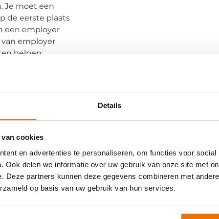
n. Je moet een
p de eerste plaats
an een employer
g van employer
iten helpen:
n goede reputatie
als bedrijven met
Details
 beter. Uit
saties die
 van cookies
toename rapporteren
ent en advertenties te personaliseren, om functies voor social
de kandidaten.
. Ook delen we informatie over uw gebruik van onze site met on
go, dan moet je
e. Deze partners kunnen deze gegevens combineren met andere i
kers aan je te
erzameld op basis van uw gebruik van hun services.
t meer salaris neer
ken voor jou te