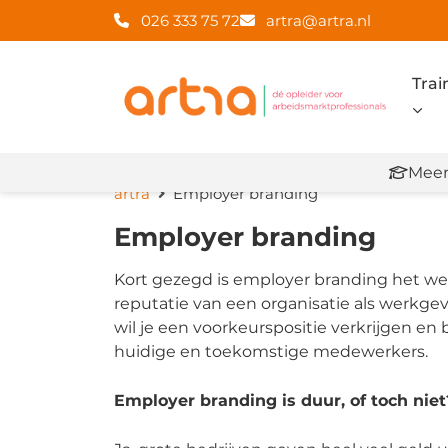
026 333 75 72
artra@artra.nl
Trai
Meer
artra
Employer branding
Employer branding
Kort gezegd is employer branding het w
reputatie van een organisatie als werkgev
wil je een voorkeurspositie verkrijgen en
huidige en toekomstige medewerkers.
Employer branding is duur, of toch niet