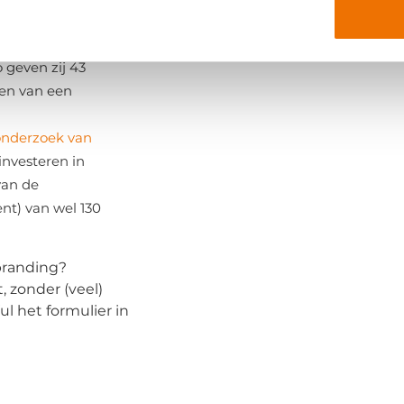
ng op orde hebben
n, ook hun
o geven zij 43
len van een
onderzoek van
investeren in
van de
t) van wel 130
branding?
t, zonder (veel)
l het formulier in