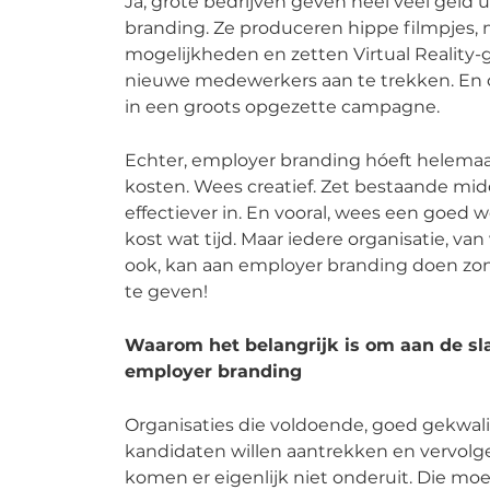
Ja, grote bedrijven geven heel veel geld 
branding. Ze produceren hippe filmpjes, 
mogelijkheden en zetten Virtual Realit
nieuwe medewerkers aan te trekken. En d
in een groots opgezette campagne.
Echter, employer branding hóeft helemaal
kosten. Wees creatief. Zet bestaande mi
effectiever in. En vooral, wees een goed 
kost wat tijd. Maar iedere organisatie, v
ook, kan aan employer branding doen zon
te geven!
Waarom het belangrijk is om aan de sl
employer branding
Organisaties die voldoende, goed gekwal
kandidaten willen aantrekken en vervol
komen er eigenlijk niet onderuit. Die m