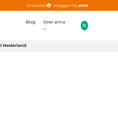
Evalueren
Inloggen bij
artra
Blog
Over artra
l Nederland