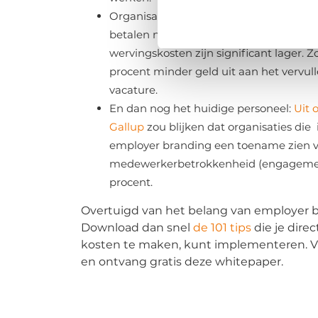
Organisaties die hun employer brandi
betalen niet alleen minder salariskoste
wervingskosten zijn significant lager. Z
procent minder geld uit aan het vervul
vacature.
En dan nog het huidige personeel:
Uit 
Gallup
zou blijken dat organisaties die 
employer branding een toename zien 
medewerkerbetrokkenheid (engagemen
procent.
Overtuigd van het belang van employer 
Download dan snel
de 101 tips
die je direc
kosten te maken, kunt implementeren. Vu
en ontvang gratis deze whitepaper.