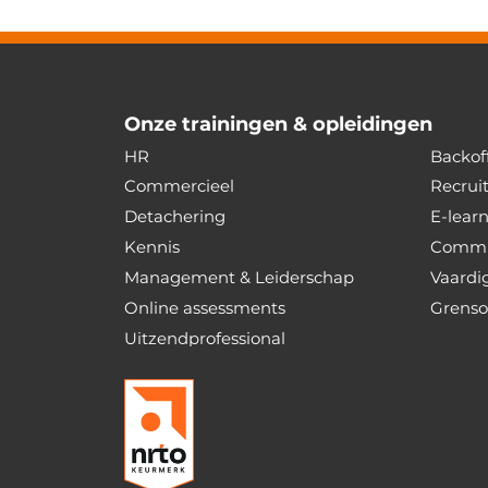
Onze trainingen & opleidingen
HR
Backoff
Commercieel
Recrui
Detachering
E-lear
Kennis
Commu
Management & Leiderschap
Vaardi
Online assessments
Grenso
Uitzendprofessional