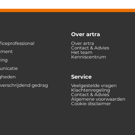
Over artra
iceprofessional
Over artra
Contact & Advies
tment
Het team
Kenniscentrum
ning
nicatie
Service
gheden
verschrijdend gedrag
Veelgestelde vragen
Klachtenregeling
Contact & Advies
Algemene voorwaarden
Cookie disclaimer