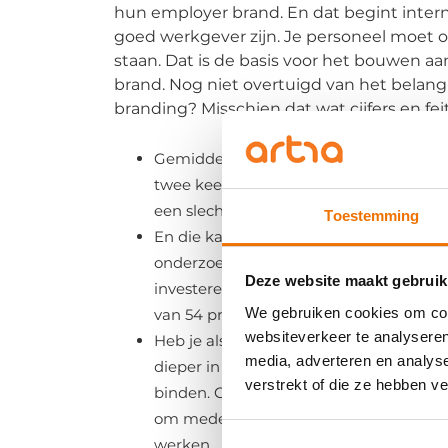
hun employer brand. En dat begint inter
goed werkgever zijn. Je personeel moet o
staan. Dat is de basis voor het bouwen a
brand. Nog niet overtuigd van het belan
branding? Misschien dat wat cijfers en fe
Gemiddeld krijgen organisaties met ee
twee keer zoveel reacties op vacatures 
een slechte reputatie.
Toestemming
En die kandidaten zijn dan ook nog eens
onderzoek van Gartner blijkt dat organi
Deze website maakt gebruik
investeren in employer branding een 
We gebruiken cookies om cont
van 54 procent van goed gekwalificeer
websiteverkeer te analyseren
Heb je als werkgever niet zo’n best ima
media, adverteren en analys
dieper in de buidel tasten om medewer
verstrekt of die ze hebben v
binden. Gemiddeld tel je dan 10 procen
om medewerkers over de streep te trek
werken.