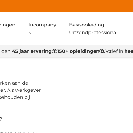
ningen
Incompany
Basisopleiding
Uitzendprofessional
 dan
45 jaar ervaring
150+ opleidingen
Actief in
hee
erken aan de
er. Als werkgever
 behouden bij
?