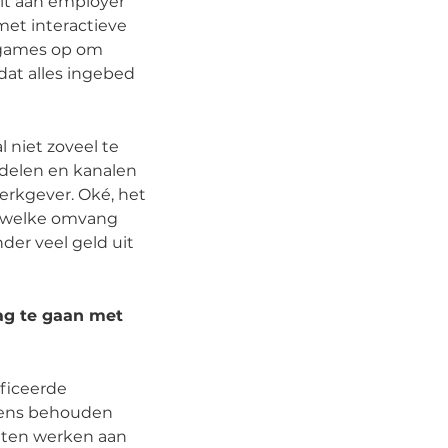
uit aan employer
met interactieve
y-games op om
at alles ingebed
 niet zoveel te
ddelen en kanalen
werkgever. Oké, het
an welke omvang
der veel geld uit
ag te gaan met
ificeerde
gens behouden
oeten werken aan