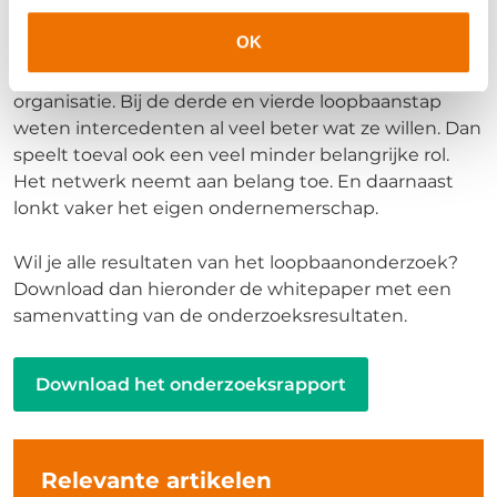
deze organisatie wel bij mij? Intercedenten gaan
OK
dan op eigen initiatief op zoek naar een andere baan.
Ze gaan op zoek naar een andere ‘uitdaging’ of
organisatie. Bij de derde en vierde loopbaanstap
weten intercedenten al veel beter wat ze willen. Dan
speelt toeval ook een veel minder belangrijke rol.
Het netwerk neemt aan belang toe. En daarnaast
lonkt vaker het eigen ondernemerschap.
Wil je alle resultaten van het loopbaanonderzoek?
Download dan hieronder de whitepaper met een
samenvatting van de onderzoeksresultaten.
Download het onderzoeksrapport
Relevante artikelen