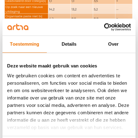
Toestemming
Details
Over
Deze website maakt gebruik van cookies
We gebruiken cookies om content en advertenties te
personaliseren, om functies voor social media te bieden
en om ons websiteverkeer te analyseren. Ook delen we
informatie over uw gebruik van onze site met onze
Bron: Loopbaanonderzoek artra 2020
partners voor social media, adverteren en analyse. Deze
partners kunnen deze gegevens combineren met andere
Kortom
informatie die u aan ze heeft verstrekt of die ze hebben
verzameld op basis van uw gebruik van hun services.
In het begin van de intercedentenloopbaan is het
nog een beetje zoeken. Wat wil je? Wat kun je? Past