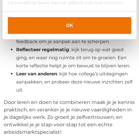
gesprekken met klanten, kandidaten of collega’s.
verzameld op basis van uw gebruik van hun services.
Zo zie je meteen wat werkt, en waar je nog verder
kan ontwikkelen.
Vraag feedback
: spar met je leidinggevende of
OK
collega over hoe je iets aanpakt. Gebruik deze
feedback om je aanpak aan te scherpen.
Reflecteer regelmatig
: kijk terug op wat goed
ging, en waar nog ruimte zit om te groeien. Een
korte reflectie helpt je om bewust te blijven leren.
Leer van anderen
: kijk hoe collega’s uitdagingen
aanpakken, en probeer deze nieuwe inzichten zelf
uit.
Door leren en doen te combineren maak je je kennis
praktisch, en veranker je je nieuwe vaardigheden in
je dagelijks werk. Zo groeit je zelfvertrouwen, en
ontwikkel je je stap-voor-stap tot een echte
arbeidsmarktspecialist!