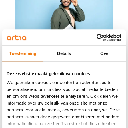
Toestemming
Details
Over
Combineer leren met ervaring
Alleen leren is niet genoeg. De echte groei komt
wanneer je nieuwe kennis en vaardigheden direct
Deze website maakt gebruik van cookies
toepast in je werk. Daarom is het belangrijk om je
We gebruiken cookies om content en advertenties te
leerdoelen te koppelen aan concrete ervaringen en
personaliseren, om functies voor social media te bieden
situaties op de werkvloer.
en om ons websiteverkeer te analyseren. Ook delen we
informatie over uw gebruik van onze site met onze
Hoe kun je dit doen?
partners voor social media, adverteren en analyse. Deze
partners kunnen deze gegevens combineren met andere
Oefen in de praktijk
: pas het geleerde direct toe in
informatie die u aan ze heeft verstrekt of die ze hebben