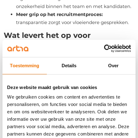
onzekerheid binnen het team en met kandidaten.
Meer grip op het recruitmentproces:
transparantie zorgt voor vloeiendere gesprekken.
Wat levert het op voor
werknemers?
Voor kandidaten maakt loontransparantie een
wereld van verschil. Geen giswerk meer, geen
Toestemming
Details
Over
spannende gesprekken waarin het salaris pas laat op
tafel komt. Gewoon duidelijkheid vanaf het begin.
Deze website maakt gebruik van cookies
Wat kandidaten merken:
We gebruiken cookies om content en advertenties te
personaliseren, om functies voor social media te bieden
Heldere verwachtingen:
kandidaten weten waar
en om ons websiteverkeer te analyseren. Ook delen we
ze aan toe zijn, en kunnen beter inschatten of een
informatie over uw gebruik van onze site met onze
functie bij hun wensen en levensfase past.
partners voor social media, adverteren en analyse. Deze
Gelijkwaardige gesprekken:
het gesprek
partners kunnen deze gegevens combineren met andere