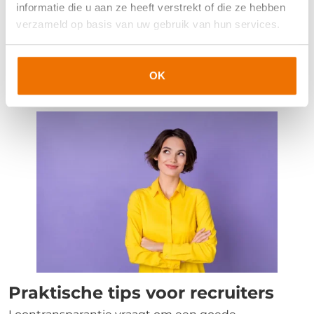
verandert van ‘wat kan/mag ik vragen?’ naar ‘wat is
informatie die u aan ze heeft verstrekt of die ze hebben
passend voor deze rol en ervaring?’
verzameld op basis van uw gebruik van hun services.
Betere keuzes op de lange termijn:
loontransparantie helpt kandidaten om bewust te
kiezen voor een baan die past bij hun talenten,
OK
ambities en werkgeluk.
Praktische tips voor recruiters