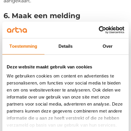
aangekaart.
6. Maak een melding
Als het aanspreken van je collega niets heeft
veranderd aan zijn of haar gedrag, kun je naar de
leidinggevende of vertrouwenspersoon gaan om
een melding te maken. Wees er wel op voorbereid
Toestemming
Details
Over
dat het anders uit kan pakken dan je zou willen.
Denk na over de stappen die je neemt als het niet zo
loopt als jij verwacht. Bijvoorbeeld als de baas net
Deze website maakt gebruik van cookies
zulke grapjes of opmerkingen maakt en het gedrag
We gebruiken cookies om content en advertenties te
dus niet zo erg vindt. Denk vooruit wat je
personaliseren, om functies voor social media te bieden
vervolgstappen zijn, bijvoorbeeld om naar de baas
en om ons websiteverkeer te analyseren. Ook delen we
van de baas te gaan. Geef dus niet meteen op, want
informatie over uw gebruik van onze site met onze
het zou zonde zijn als je hierdoor niet meer met een
partners voor social media, adverteren en analyse. Deze
fijn gevoel naar je werk kan.
partners kunnen deze gegevens combineren met andere
informatie die u aan ze heeft verstrekt of die ze hebben
7. Team up met andere collega’s
verzameld op basis van uw gebruik van hun services.