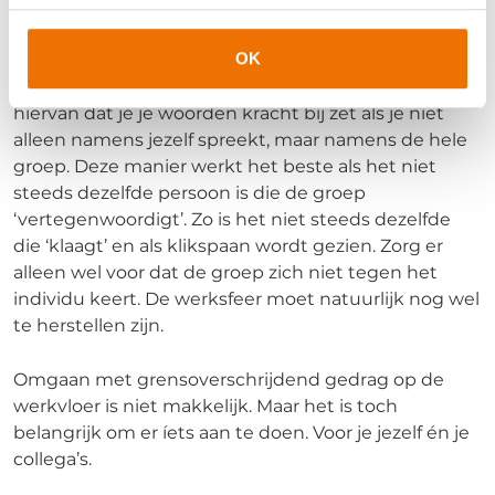
Hebben andere collega’s ook last van het
(grensoverschrijdende) gedrag? Maak dan als groep
OK
een melding. Laat daarbij één iemand het woord
doen namens de groep. Het grote voordeel is
hiervan dat je je woorden kracht bij zet als je niet
alleen namens jezelf spreekt, maar namens de hele
groep. Deze manier werkt het beste als het niet
steeds dezelfde persoon is die de groep
‘vertegenwoordigt’. Zo is het niet steeds dezelfde
die ‘klaagt’ en als klikspaan wordt gezien. Zorg er
alleen wel voor dat de groep zich niet tegen het
individu keert. De werksfeer moet natuurlijk nog wel
te herstellen zijn.
Omgaan met grensoverschrijdend gedrag op de
werkvloer is niet makkelijk. Maar het is toch
belangrijk om er íets aan te doen. Voor je jezelf én je
collega’s.