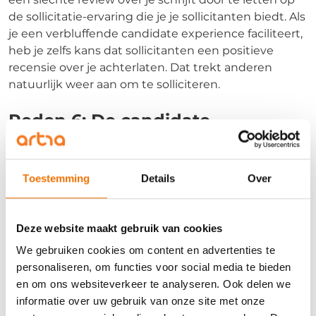
de sollicitatie-ervaring die je je sollicitanten biedt. Als
je een verbluffende candidate experience faciliteert,
heb je zelfs kans dat sollicitanten een positieve
recensie over je achterlaten. Dat trekt anderen
natuurlijk weer aan om te solliciteren.
Reden 6: De candidate
experience begint eerder dan je
denkt
Toestemming
Details
Over
De candidate experience begint vaak al vóór de
sollicitatie. Ongeveer de helft van de sollicitanten is
op een of andere wijze al met de organisatie in
Deze website maakt gebruik van cookies
aanraking geweest voor ze er solliciteerde.
Bijvoorbeeld omdat deze sollicitanten er al eerder
We gebruiken cookies om content en advertenties te
gewerkt hebben, vrienden of familie er werkten, het
personaliseren, om functies voor social media te bieden
merk of de reputatie van de organisatie ze aansprak
en om ons websiteverkeer te analyseren. Ook delen we
of omdat ze er al klant zijn of zijn geweest. En omdat
informatie over uw gebruik van onze site met onze