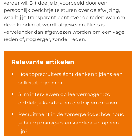
verder wil. Dit doe je bijvoorbeeld door een
persoonlijk berichtje te sturen over de afwijzing,
waarbij je transparant bent over de reden waarom
deze kandidaat wordt afgewezen. Niets is
vervelender dan afgewezen worden om een vage
reden of, nog erger, zonder reden.
Relevante artikelen
Hoe toprecruiters écht denken tijdens een
sollicitatiegesprek
Slim interviewen op leervermogen: zo
ontdek je kandidaten die blijven groeien
Recruitment in de zomerperiode: hoe houd
je hiring managers en kandidaten op één
lijn?