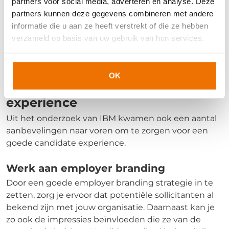
ze de organisatie al kennen, hebben ze er ook al een
partners voor social media, adverteren en analyse. Deze
mening over gevormd. Uit onderzoek van IBM is
partners kunnen deze gegevens combineren met andere
gebleken dat de kans dat afgewezen kandidaten
informatie die u aan ze heeft verstrekt of die ze hebben
nogmaals bij dezelfde organisatie solliciteren met 80
verzameld op basis van uw gebruik van hun services.
procent steeg, als ze vóór de sollicitatie al een
positieve indruk hadden van de organisatie.
OK
Zo verbeter je jouw candidate
experience
Uit het onderzoek van IBM kwamen ook een aantal
aanbevelingen naar voren om te zorgen voor een
goede candidate experience.
Werk aan employer branding
Door een goede employer branding strategie in te
zetten, zorg je ervoor dat potentiële sollicitanten al
bekend zijn met jouw organisatie. Daarnaast kan je
zo ook de impressies beïnvloeden die ze van de