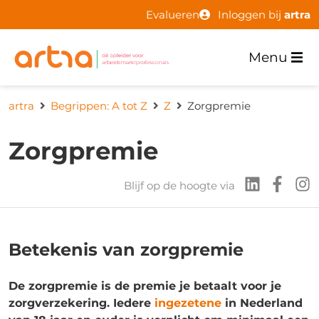
Evalueren
Inloggen bij
artra
Menu
artra
Begrippen: A tot Z
Z
Zorgpremie
Zorgpremie
Blijf op de hoogte via
Betekenis van zorgpremie
De zorgpremie is de premie je betaalt voor je
zorgverzekering. Iedere
ingezetene
in Nederland