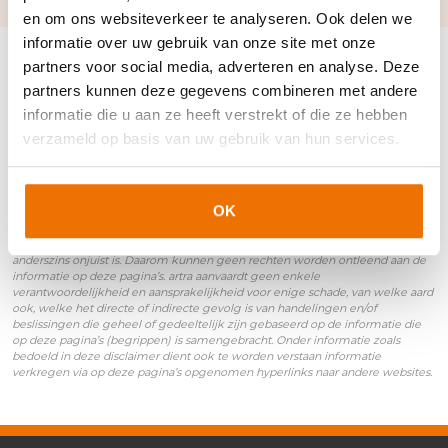
en om ons websiteverkeer te analyseren. Ook delen we
informatie over uw gebruik van onze site met onze
partners voor social media, adverteren en analyse. Deze
partners kunnen deze gegevens combineren met andere
informatie die u aan ze heeft verstrekt of die ze hebben
Disclaimer
verzameld op basis van uw gebruik van hun services.
Het onderstaande is van toepassing op de pagina’s van het kenniscentrum
(begrippen). Door deze pagina’s te raadplegen stem je in met deze
disclaimer. Deze website is een uitgave van artra. Wij stellen gegevens op
OK
deze pagina’s alleen beschikbaar met als doel het verstrekken van informatie.
Ondanks de zorg waarmee de inhoud van deze pagina’s is samengesteld, is
het niet uitgesloten dat bepaalde informatie verouderd, onvolledig of
anderszins onjuist is. Daarom kunnen geen rechten worden ontleend aan de
informatie op deze pagina’s. artra aanvaardt geen enkele
verantwoordelijkheid en aansprakelijkheid voor enige schade, van welke aard
ook, welke het directe of indirecte gevolg is van handelingen en/of
beslissingen die geheel of gedeeltelijk zijn gebaseerd op de informatie die
op deze pagina’s (begrippen) is samengebracht. Onder informatie zoals
bedoeld in deze disclaimer dient ook te worden verstaan informatie
verkregen via op deze pagina’s opgenomen hyperlinks naar andere websites.