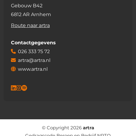
Gebouw B42
6812 AR Arnhem
Route naar artra
Contactgegevens
026 333 75 72
artra@artra.nl
www.artra.nl
© Copyright 2026
artra
Gedragscode Beroep en Bedrijf NRTO