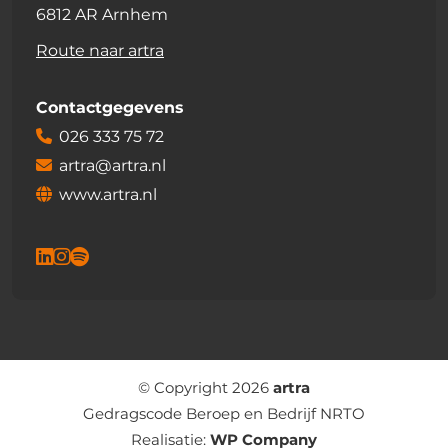
6812 AR Arnhem
Route naar artra
Contactgegevens
026 333 75 72
artra@artra.nl
www.artra.nl
© Copyright 2026
artra
Gedragscode Beroep en Bedrijf NRTO
Realisatie:
WP Company