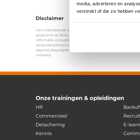
media, adverteren en analys
verstrekt of die ze hebben v
Disclaimer
Het onderstaande is van toepassing op de pagina’s van het ke
gegevens op deze pagina’s alleen beschikbaar met als doel h
informatie verouderd, onvolledig of anderszins onjuist is. 
aansprakelijkheid voor enige schade, van welke aard ook, wel
pagina’s (begrippen) is samengebracht. Onder informatie zoa
websites.
Onze trainingen & opleidingen
HR
Backoff
Commercieel
Recrui
Detachering
E-lear
Kennis
Commu