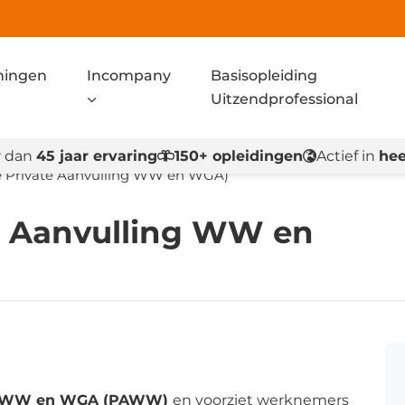
ningen
Incompany
Basisopleiding
Uitzendprofessional
 dan
45 jaar ervaring
150+ opleidingen
Actief in
hee
Private Aanvulling WW en WGA)
 Aanvulling WW en
ng WW en WGA (PAWW)
en voorziet werknemers