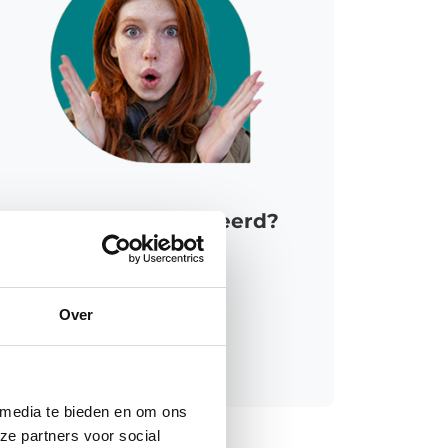
Nog niet genoeg geleerd?
Kijk in ons opleidings-
trainingsaanbod, en blijf je
ontwikkelen.
Over
Meer informatie
 media te bieden en om ons
ze partners voor social