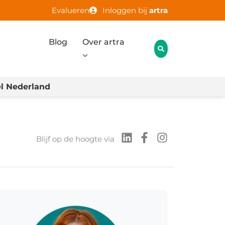
Evalueren
Inloggen bij
artra
Blog
Over artra
l Nederland
Blijf op de hoogte via