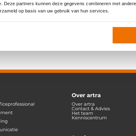
e. Deze partners kunnen deze gegevens combineren met andere i
erzameld op basis van uw gebruik van hun services.
nniscentrum (begrippen). Door deze pagina’s te raadplegen stem je in met deze disc
et verstrekken van informatie. Ondanks de zorg waarmee de inhoud van deze pagina
Daarom kunnen geen rechten worden ontleend aan de informatie op deze pagina’s. a
ke het directe of indirecte gevolg is van handelingen en/of beslissingen die gehee
ls bedoeld in deze disclaimer dient ook te worden verstaan informatie verkregen
Over artra
iceprofessional
Over artra
Contact & Advies
tment
Het team
Kenniscentrum
ning
nicatie