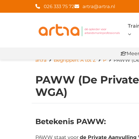
026 333 75 72
artra@artra.nl
Trai
Meer
artra
Begrippen: A tot Z
P
PAWW (De 
PAWW (De Private
WGA)
Betekenis PAWW:
PAWW staat voor
de Private Aanvulli