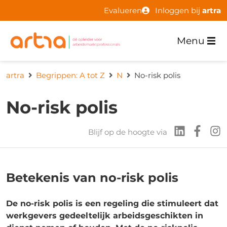
Evalueren
Inloggen bij
artra
Menu
artra
Begrippen: A tot Z
N
No-risk polis
No-risk polis
Blijf op de hoogte via
Betekenis van no-risk polis
De no-risk polis is een regeling die stimuleert dat
werkgevers gedeeltelijk arbeidsgeschikten in