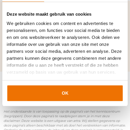
Deze website maakt gebruik van cookies
Verwante termen en
We gebruiken cookies om content en advertenties te
synoniemen:
personaliseren, om functies voor social media te bieden
en om ons websiteverkeer te analyseren. Ook delen we
Arbeidsongeschiktheid
|
Doelgroep
informatie over uw gebruik van onze site met onze
banenafspraak
|
UWV
|
WIA
|
Wajong
|
ZW
partners voor social media, adverteren en analyse. Deze
partners kunnen deze gegevens combineren met andere
informatie die u aan ze heeft verstrekt of die ze hebben
verzameld op basis van uw gebruik van hun services.
OK
Disclaimer
Het onderstaande is van toepassing op de pagina’s van het kenniscentrum
(begrippen). Door deze pagina’s te raadplegen stem je in met deze
disclaimer. Deze website is een uitgave van artra. Wij stellen gegevens op
deze pagina’s alleen beschikbaar met als doel het verstrekken van informatie.