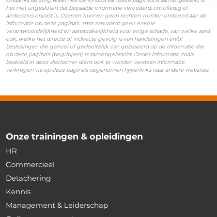
Ondanks de zorg waarmee de inhoud van deze pagina’s is samengesteld, is
het niet uitgesloten dat bepaalde informatie verouderd, onvolledig of
anderszins onjuist is. Daarom kunnen geen rechten worden ontleend aan de
informatie op deze pagina’s. artra aanvaardt geen enkele
verantwoordelijkheid en aansprakelijkheid voor enige schade, van welke aard
ook, welke het directe of indirecte gevolg is van handelingen en/of
beslissingen die geheel of gedeeltelijk zijn gebaseerd op de informatie die
op deze pagina’s (begrippen) is samengebracht. Onder informatie zoals
bedoeld in deze disclaimer dient ook te worden verstaan informatie
verkregen via op deze pagina’s opgenomen hyperlinks naar andere websites.
Onze trainingen & opleidingen
HR
Commercieel
Detachering
Kennis
Management & Leiderschap