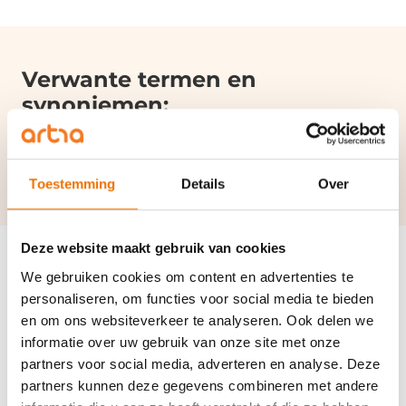
Verwante termen en
synoniemen:
WIA
|
Werknemersverzekeringen
|
IVA
Toestemming
Details
Over
Deze website maakt gebruik van cookies
We gebruiken cookies om content en advertenties te
personaliseren, om functies voor social media te bieden
Disclaimer
en om ons websiteverkeer te analyseren. Ook delen we
informatie over uw gebruik van onze site met onze
Het onderstaande is van toepassing op de pagina’s van het kenniscentrum
partners voor social media, adverteren en analyse. Deze
(begrippen). Door deze pagina’s te raadplegen stem je in met deze
disclaimer. Deze website is een uitgave van artra. Wij stellen gegevens op
partners kunnen deze gegevens combineren met andere
deze pagina’s alleen beschikbaar met als doel het verstrekken van informatie.