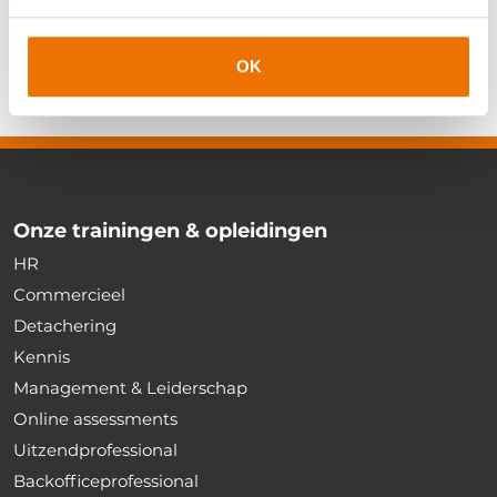
ook, welke het directe of indirecte gevolg is van handelingen en/of
beslissingen die geheel of gedeeltelijk zijn gebaseerd op de informatie die
op deze pagina’s (begrippen) is samengebracht. Onder informatie zoals
bedoeld in deze disclaimer dient ook te worden verstaan informatie
OK
verkregen via op deze pagina’s opgenomen hyperlinks naar andere websites.
Onze trainingen & opleidingen
HR
Commercieel
Detachering
Kennis
Management & Leiderschap
Online assessments
Uitzendprofessional
Backofficeprofessional