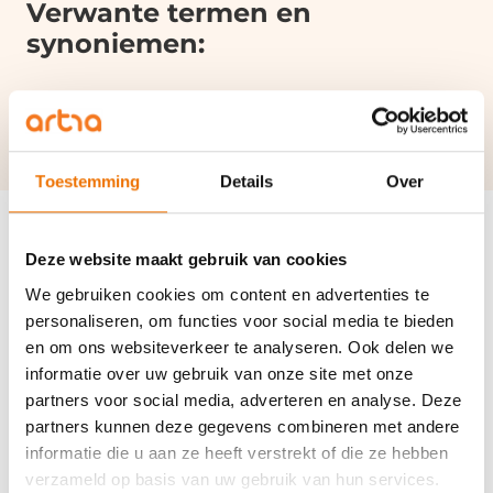
Verwante termen en
synoniemen:
Bijstandsnorm
|
Loonbeslag
Toestemming
Details
Over
Deze website maakt gebruik van cookies
We gebruiken cookies om content en advertenties te
Disclaimer
personaliseren, om functies voor social media te bieden
Het onderstaande is van toepassing op de pagina’s van het kenniscentrum
en om ons websiteverkeer te analyseren. Ook delen we
(begrippen). Door deze pagina’s te raadplegen stem je in met deze
informatie over uw gebruik van onze site met onze
disclaimer. Deze website is een uitgave van artra. Wij stellen gegevens op
deze pagina’s alleen beschikbaar met als doel het verstrekken van informatie.
partners voor social media, adverteren en analyse. Deze
Ondanks de zorg waarmee de inhoud van deze pagina’s is samengesteld, is
partners kunnen deze gegevens combineren met andere
het niet uitgesloten dat bepaalde informatie verouderd, onvolledig of
anderszins onjuist is. Daarom kunnen geen rechten worden ontleend aan de
informatie die u aan ze heeft verstrekt of die ze hebben
informatie op deze pagina’s. artra aanvaardt geen enkele
verzameld op basis van uw gebruik van hun services.
verantwoordelijkheid en aansprakelijkheid voor enige schade, van welke aard