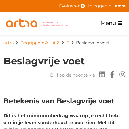
Evalueren
Inloggen bij
artra
Menu
artra
Begrippen: A tot Z
B
Beslagvrije voet
Beslagvrije voet
Blijf op de hoogte via
Betekenis van Beslagvrije voet
Dit is het minimumbedrag waarop je recht hebt
om in je levensonderhoud te voorzien.
Met dit