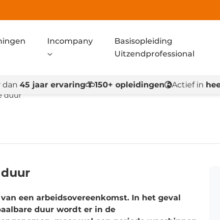
ningen
Incompany
Basisopleiding
Uitzendprofessional
 dan
45 jaar ervaring
150+ opleidingen
Actief in
hee
e duur
 duur
r van een arbeidsovereenkomst. In het geval
aalbare duur wordt er in de