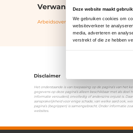
Verwante termen en syn
Deze website maakt gebruik
We gebruiken cookies om cont
Arbeidsovereenkomst
|
Loondienst
|
Op
websiteverkeer te analyseren
media, adverteren en analys
verstrekt of die ze hebben v
Disclaimer
Het onderstaande is van toepassing op de pagina’s van het ke
gegevens op deze pagina’s alleen beschikbaar met als doel h
informatie verouderd, onvolledig of anderszins onjuist is. 
aansprakelijkheid voor enige schade, van welke aard ook, wel
pagina’s (begrippen) is samengebracht. Onder informatie zoa
websites.