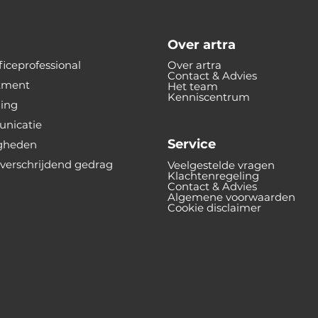
Over artra
iceprofessional
Over artra
Contact & Advies
tment
Het team
Kenniscentrum
ning
nicatie
Service
gheden
verschrijdend gedrag
Veelgestelde vragen
Klachtenregeling
Contact & Advies
Algemene voorwaarden
Cookie disclaimer