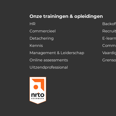
Onze trainingen & opleidingen
HR
Backoff
Commercieel
Recrui
Detachering
E-lear
Kennis
Commu
Management & Leiderschap
Vaardi
Online assessments
Grenso
Uitzendprofessional