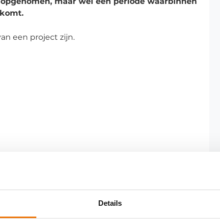
 opgenomen, maar wel een periode waarbinnen
 komt.
an een project zijn.
Details