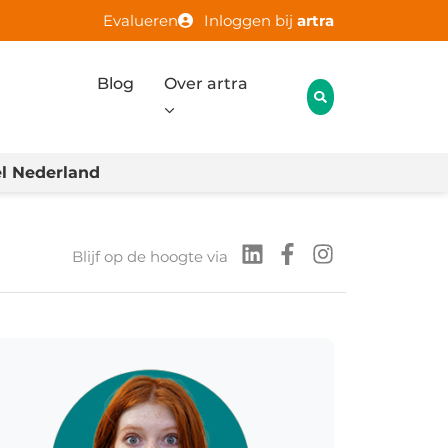
Evalueren
Inloggen bij
artra
Blog
Over artra
l Nederland
Blijf op de hoogte via