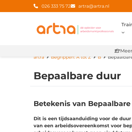
026 333 75 72
artra@artra.nl
Trai
Meer
artra
Begrippen: A tot Z
B
Bepaalbar
Bepaalbare duur
Betekenis van Bepaalbare
Dit is een tijdsaanduiding voor de duu
van een arbeidsovereenkomst voor bep