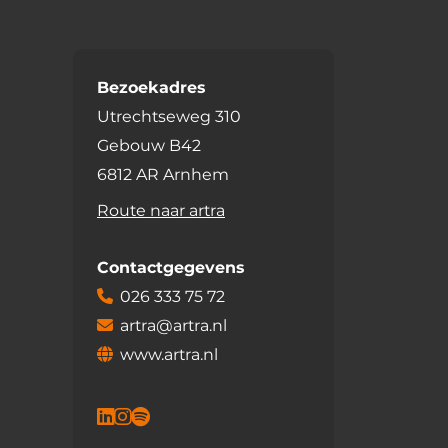
Bezoekadres
Utrechtseweg 310
Gebouw B42
6812 AR Arnhem
Route naar artra
Contactgegevens
026 333 75 72
artra@artra.nl
www.artra.nl