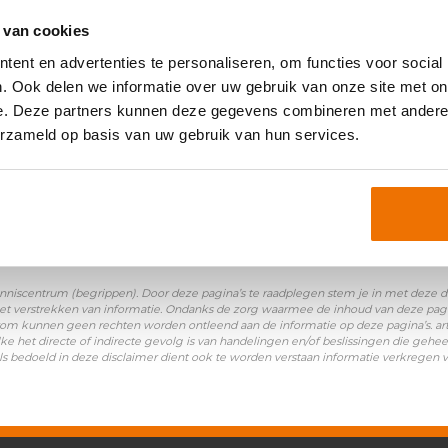
oniemen:
 van cookies
ent en advertenties te personaliseren, om functies voor social
zeggen arbeidsovereenkomst
. Ook delen we informatie over uw gebruik van onze site met on
e. Deze partners kunnen deze gegevens combineren met andere i
erzameld op basis van uw gebruik van hun services.
nniscentrum (begrippen). Door deze pagina’s te raadplegen stem je in met deze disc
et verstrekken van informatie. Ondanks de zorg waarmee de inhoud van deze pagina
Daarom kunnen geen rechten worden ontleend aan de informatie op deze pagina’s. a
ke het directe of indirecte gevolg is van handelingen en/of beslissingen die gehee
ls bedoeld in deze disclaimer dient ook te worden verstaan informatie verkregen