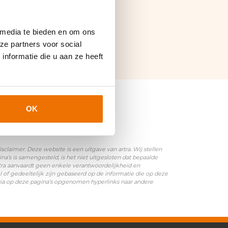
 media te bieden en om ons
ze partners voor social
nformatie die u aan ze heeft
OK
laimer. Deze website is een uitgave van artra. Wij stellen
’s is samengesteld, is het niet uitgesloten dat bepaalde
rtra aanvaardt geen enkele verantwoordelijkheid en
l of gedeeltelijk zijn gebaseerd op de informatie die op deze
 via op deze pagina’s opgenomen hyperlinks naar andere