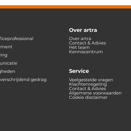
Over artra
iceprofessional
Over artra
Contact & Advies
tment
Het team
Kenniscentrum
ning
nicatie
Service
gheden
verschrijdend gedrag
Veelgestelde vragen
Klachtenregeling
Contact & Advies
Algemene voorwaarden
Cookie disclaimer