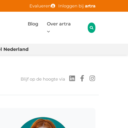
Evalueren
Inloggen bij
artra
Blog
Over artra
l Nederland
Blijf op de hoogte via