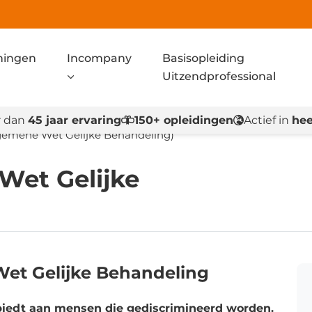
ningen
Incompany
Basisopleiding
Uitzendprofessional
 dan
45 jaar ervaring
150+ opleidingen
Actief in
hee
emene Wet Gelijke Behandeling)
et Gelijke
et Gelijke Behandeling
iedt aan mensen die gediscrimineerd worden.