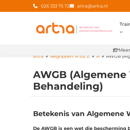
026 333 75 72
artra@artra.nl
Trai
Meer
artra
Begrippen: A tot Z
A
AWGB (Alg
AWGB (Algemene W
Behandeling)
Betekenis van Algemene W
De AWGB is een wet die bescherming b