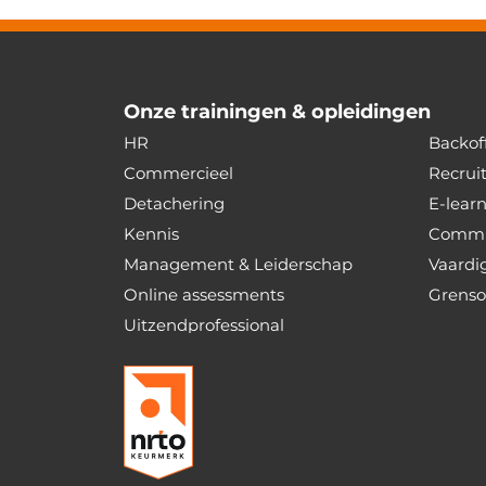
Onze trainingen & opleidingen
HR
Backoff
Commercieel
Recrui
Detachering
E-lear
Kennis
Commu
Management & Leiderschap
Vaardi
Online assessments
Grenso
Uitzendprofessional