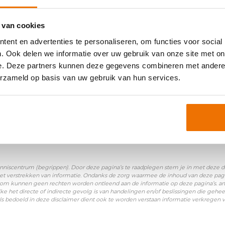
 van cookies
oniemen:
ent en advertenties te personaliseren, om functies voor social
. Ook delen we informatie over uw gebruik van onze site met on
WGB
|
WGBH/CZ
|
WGBL
e. Deze partners kunnen deze gegevens combineren met andere i
erzameld op basis van uw gebruik van hun services.
nniscentrum (begrippen). Door deze pagina’s te raadplegen stem je in met deze disc
et verstrekken van informatie. Ondanks de zorg waarmee de inhoud van deze pagina
Daarom kunnen geen rechten worden ontleend aan de informatie op deze pagina’s. a
ke het directe of indirecte gevolg is van handelingen en/of beslissingen die gehee
ls bedoeld in deze disclaimer dient ook te worden verstaan informatie verkregen