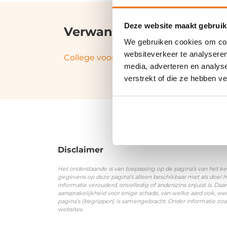
Deze website maakt gebruik
Verwante termen en syn
We gebruiken cookies om cont
websiteverkeer te analyseren
College voor de Rechten van de Mens
|
media, adverteren en analys
verstrekt of die ze hebben v
Disclaimer
Het onderstaande is van toepassing op de pagina’s van het ke
gegevens op deze pagina’s alleen beschikbaar met als doel h
informatie verouderd, onvolledig of anderszins onjuist is. 
aansprakelijkheid voor enige schade, van welke aard ook, wel
pagina’s (begrippen) is samengebracht. Onder informatie zoa
websites.