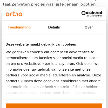
taal. Ze weten precies waar jij tegenaan loopt en
helpen je om de vertaalslag te maken van cao-regels
naar jouw dagelijkse praktijk.
Toestemming
Details
Over
PE-punten
De
SEU
heeft in het kader van
Deze website maakt gebruik van cookies
permanente educatie 6 PE-
punten toegekend aan de
We gebruiken cookies om content en advertenties te
training “Wijzigingen uitzend-cao
personaliseren, om functies voor social media te bieden
2026”.
en om ons websiteverkeer te analyseren. Ook delen we
informatie over uw gebruik van onze site met onze
partners voor social media, adverteren en analyse. Deze
Duur
en studiebelasting
partners kunnen deze gegevens combineren met andere
informatie die u aan ze heeft verstrekt of die ze hebben
Deze training duurt 1 dag (2 dagdelen van 3 uur).
verzameld op basis van uw gebruik van hun services.
Voor deze training is geen voorbereiding nodig.