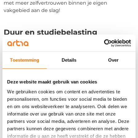
met meer zelfvertrouwen binnen je eigen
vakgebied aan de slag!
Duur en studiebelasting
Deze training duurt 2 dagdelen van
13:30 tot 16:30
uur. Daarnaast moet je rekening houden met 10 uur
zelfstudie.
Toestemming
Details
Over
Investering
Deze website maakt gebruik van cookies
De kosten voor deze training bedragen € 635,- (excl.
We gebruiken cookies om content en advertenties te
btw)
personaliseren, om functies voor social media te bieden
en om ons websiteverkeer te analyseren. Ook delen we
informatie over uw gebruik van onze site met onze
Wil jij je inschrijven voor deze opleiding?
Ga dan naar
partners voor social media, adverteren en analyse. Deze
de Engelse pagina. Klik hier.
partners kunnen deze gegevens combineren met andere
informatie die u aan ze heeft verstrekt of die ze hebben