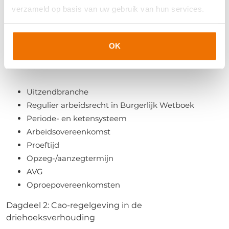
Translate to English
verzameld op basis van uw gebruik van hun services.
Inhoud
OK
Dagdeel 1: De driehoeksverhouding en regulier
arbeidsrecht
Uitzendbranche
Regulier arbeidsrecht in Burgerlijk Wetboek
Periode- en ketensysteem
Arbeidsovereenkomst
Proeftijd
Opzeg-/aanzegtermijn
AVG
Oproepovereenkomsten
Dagdeel 2: Cao-regelgeving in de
driehoeksverhouding