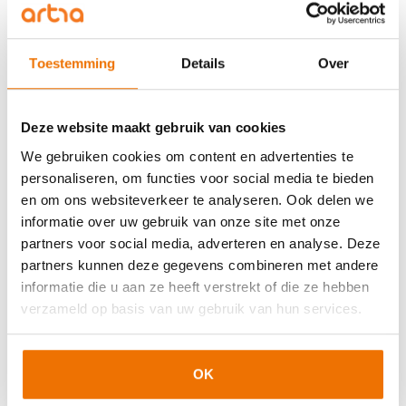
Op de markt voor salesprofessionals zal gezien deze
ontwikkelingen snel meer schaarste ontstaan.
Werkgevers zullen creatiever moeten worden bij het
Toestemming
Details
Over
werven van salesprofessionals of (huidig) personeel
moeten bij- of omscholen. Ook op het gebied van
data.
Linkedin onderzocht namelijk ook
welke skills
Deze website maakt gebruik van cookies
er worden gevraagd voor de snelstgroeiende
We gebruiken cookies om content en advertenties te
(starters)functies. Vooral software-
personaliseren, om functies voor social media te bieden
en datagerelateerde skills zijn veelgevraagd.
en om ons websiteverkeer te analyseren. Ook delen we
informatie over uw gebruik van onze site met onze
Voor werkgevers die salesprofessionals zoeken is het
partners voor social media, adverteren en analyse. Deze
dus een kwestie van ‘make or buy’. Idealiter is dat
partners kunnen deze gegevens combineren met andere
dus een mix.
informatie die u aan ze heeft verstrekt of die ze hebben
verzameld op basis van uw gebruik van hun services.
Relevante artikelen
Waar zit jouw commerciële kracht?
OK