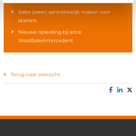
De kracht van het strategisch salesgesprek
Sales (weer) aantrekkelijk maken voor
starters
Nieuwe opleiding bij artra:
WordSalesintercedent
Terug naar overzicht